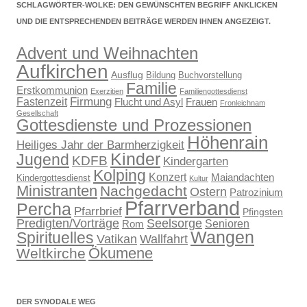
SCHLAGWÖRTER-WOLKE: DEN GEWÜNSCHTEN BEGRIFF ANKLICKEN
UND DIE ENTSPRECHENDEN BEITRÄGE WERDEN IHNEN ANGEZEIGT.
Advent und Weihnachten
Aufkirchen
Ausflug
Bildung
Buchvorstellung
Familie
Erstkommunion
Exerzitien
Familiengottesdienst
Firmung
Fastenzeit
Flucht und Asyl
Frauen
Fronleichnam
Gesellschaft
Gottesdienste und Prozessionen
Höhenrain
Heiliges Jahr der Barmherzigkeit
Kinder
Jugend
KDFB
Kindergarten
Kolping
Konzert
Maiandachten
Kindergottesdienst
Kultur
Ministranten
Nachgedacht
Ostern
Patrozinium
Pfarrverband
Percha
Pfarrbrief
Pfingsten
Predigten/Vorträge
Seelsorge
Senioren
Rom
Wangen
Spirituelles
Wallfahrt
Vatikan
Ökumene
Weltkirche
DER SYNODALE WEG