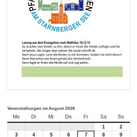
Veranstaltungen im August 2026
Mo
Montag
Di
Dienstag
Mi
Mittwoch
Do
Donnerstag
Fr
Freitag
Sa
Samstag
So
Sonnt
1
1.
2
2.
August
Augus
3
3.
4
4.
5
5.
6
6.
7
7.
8
8.
9
9.