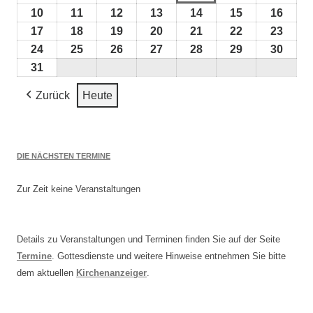
2026
2026
August
August
August
August
August
August
Augus
10
10.
11
11.
12
12.
13
13.
14
14.
15
15.
16
16.
2026
2026
2026
2026
2026
2026
2026
August
August
August
August
August
August
Augu
17
17.
18
18.
19
19.
20
20.
21
21.
22
22.
23
23.
2026
2026
2026
2026
2026
2026
2026
August
August
August
August
August
August
Augu
24
24.
25
25.
26
26.
27
27.
28
28.
29
29.
30
30.
2026
2026
2026
2026
2026
2026
2026
August
August
August
August
August
August
Augu
31
31.
2026
2026
2026
2026
2026
2026
2026
August
Zurück
Heute
2026
DIE NÄCHSTEN TERMINE
Zur Zeit keine Veranstaltungen
Details zu Veranstaltungen und Terminen finden Sie auf der Seite
Termine
. Gottesdienste und weitere Hinweise entnehmen Sie bitte
dem aktuellen
Kirchenanzeiger
.