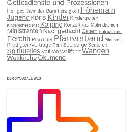
Gottesdienste und Prozessionen
Höhenrain
Heiliges Jahr der Barmherzigkeit
Kinder
Jugend
KDFB
Kindergarten
Kolping
Konzert
Maiandachten
Kindergottesdienst
Kultur
Ministranten
Nachgedacht
Ostern
Patrozinium
Pfarrverband
Percha
Pfarrbrief
Pfingsten
Predigten/Vorträge
Seelsorge
Senioren
Rom
Wangen
Spirituelles
Wallfahrt
Vatikan
Ökumene
Weltkirche
DER SYNODALE WEG