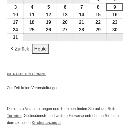
August
Augus
3
3.
4
4.
5
5.
6
6.
7
7.
8
8.
9
9.
2026
2026
August
August
August
August
August
August
Augus
10
10.
11
11.
12
12.
13
13.
14
14.
15
15.
16
16.
2026
2026
2026
2026
2026
2026
2026
August
August
August
August
August
August
Augu
17
17.
18
18.
19
19.
20
20.
21
21.
22
22.
23
23.
2026
2026
2026
2026
2026
2026
2026
August
August
August
August
August
August
Augu
24
24.
25
25.
26
26.
27
27.
28
28.
29
29.
30
30.
2026
2026
2026
2026
2026
2026
2026
August
August
August
August
August
August
Augu
31
31.
2026
2026
2026
2026
2026
2026
2026
August
Zurück
Heute
2026
DIE NÄCHSTEN TERMINE
Zur Zeit keine Veranstaltungen
Details zu Veranstaltungen und Terminen finden Sie auf der Seite
Termine
. Gottesdienste und weitere Hinweise entnehmen Sie bitte
dem aktuellen
Kirchenanzeiger
.