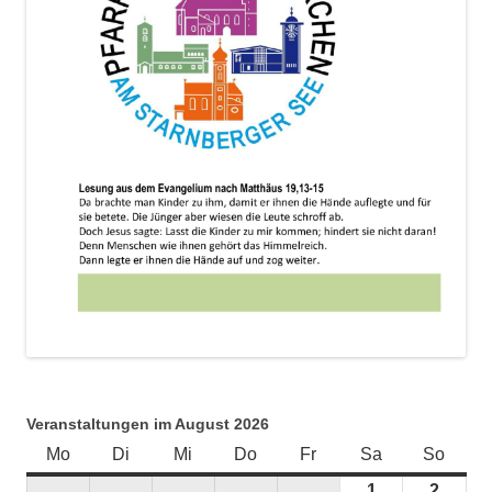
Veranstaltungen im August 2026
Mo
Montag
Di
Dienstag
Mi
Mittwoch
Do
Donnerstag
Fr
Freitag
Sa
Samstag
So
Sonnt
1
1.
2
2.