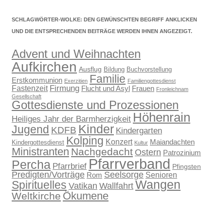
SCHLAGWÖRTER-WOLKE: DEN GEWÜNSCHTEN BEGRIFF ANKLICKEN
UND DIE ENTSPRECHENDEN BEITRÄGE WERDEN IHNEN ANGEZEIGT.
Advent und Weihnachten
Aufkirchen
Ausflug
Bildung
Buchvorstellung
Familie
Erstkommunion
Exerzitien
Familiengottesdienst
Firmung
Fastenzeit
Flucht und Asyl
Frauen
Fronleichnam
Gesellschaft
Gottesdienste und Prozessionen
Höhenrain
Heiliges Jahr der Barmherzigkeit
Kinder
Jugend
KDFB
Kindergarten
Kolping
Konzert
Maiandachten
Kindergottesdienst
Kultur
Ministranten
Nachgedacht
Ostern
Patrozinium
Pfarrverband
Percha
Pfarrbrief
Pfingsten
Predigten/Vorträge
Seelsorge
Senioren
Rom
Wangen
Spirituelles
Wallfahrt
Vatikan
Ökumene
Weltkirche