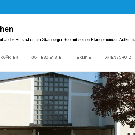
chen
rverbandes Aufkirchen am Starnberger See mit seinen Pfarrgemeinden Aufkirc
ERGÄRTEN
GOTTESDIENSTE
TERMINE
DATENSCHUTZ
GOTTESDIENSTORDNUNG
KIRCHENANZEIGER
PFARRBRIEFE