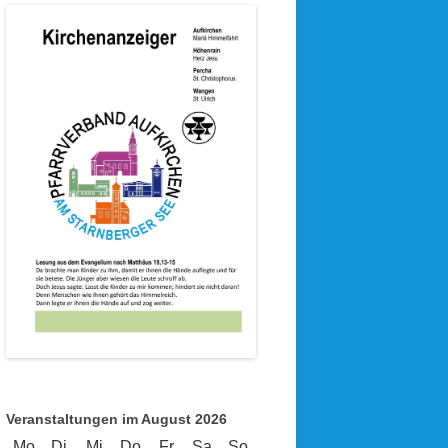
Veranstaltungen im August 2026
Mo
Montag
Di
Dienstag
Mi
Mittwoch
Do
Donnerstag
Fr
Freitag
Sa
Samstag
So
Sonntag