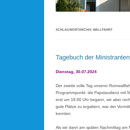
KOLPINGSFAMILIE HÖHENRAIN
KDFB AUFKIRCHEN
SCHLAGWORTARCHIV:
WALLFAHRT
KIRCHEN UND KAPELLEN IM
PFARRVERBAND
BLICK ÜBERN KIRCHTURM
Tagebuch der Ministranten
Dienstag, 30.07.2024
Der zweite volle Tag unserer Romwallfah
Programmpunkt: die Papstaudienz mit 50
erst um 18.00 Uhr begann, wir aber rech
gute Plätze zu ergattern, war der Vormit
konnten.
Als wir dann am späten Nachmittag am P