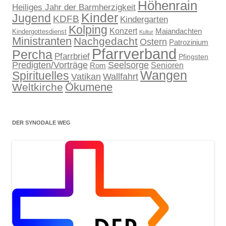
Höhenrain
Heiliges Jahr der Barmherzigkeit
Kinder
Jugend
KDFB
Kindergarten
Kolping
Konzert
Maiandachten
Kindergottesdienst
Kultur
Ministranten
Nachgedacht
Ostern
Patrozinium
Pfarrverband
Percha
Pfarrbrief
Pfingsten
Predigten/Vorträge
Seelsorge
Senioren
Rom
Wangen
Spirituelles
Wallfahrt
Vatikan
Ökumene
Weltkirche
DER SYNODALE WEG