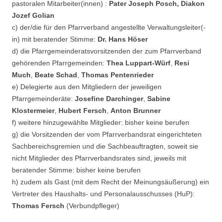
pastoralen Mitarbeiter(innen) :
Pater Joseph Posch, Diakon
Jozef Golian
c) der/die für den Pfarrverband angestellte Verwaltungsleiter(-
in) mit beratender Stimme:
Dr. Hans Höser
d) die Pfarrgemeinderatsvorsitzenden der zum Pfarrverband
gehörenden Pfarrgemeinden:
Thea Luppart-Würf
,
Resi
Much
,
Beate Schad
,
Thomas Pentenrieder
e) Delegierte aus den Mitgliedern der jeweiligen
Pfarrgemeinderäte:
Josefine Darchinger
,
Sabine
Klostermeier
,
Hubert Fersch
,
Anton Brunner
f) weitere hinzugewählte Mitglieder: bisher keine berufen
g) die Vorsitzenden der vom Pfarrverbandsrat eingerichteten
Sachbereichsgremien und die Sachbeauftragten, soweit sie
nicht Mitglieder des Pfarrverbandsrates sind, jeweils mit
beratender Stimme: bisher keine berufen
h) zudem als Gast (mit dem Recht der Meinungsäußerung) ein
Vertreter des Haushalts- und Personalausschusses (HuP):
Thomas Fersch
(Verbundpfleger)