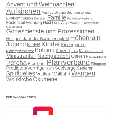
Advent und Weihnachten
Aufkirchen
Ausflug
Bildung
Buchvorstellung
Familie
Erstkommunion
Exerzitien
Familiengottesdienst
Firmung
Fastenzeit
Flucht und Asyl
Frauen
Fronleichnam
Gesellschaft
Gottesdienste und Prozessionen
Höhenrain
Heiliges Jahr der Barmherzigkeit
Kinder
Jugend
KDFB
Kindergarten
Kolping
Konzert
Maiandachten
Kindergottesdienst
Kultur
Ministranten
Nachgedacht
Ostern
Patrozinium
Pfarrverband
Percha
Pfarrbrief
Pfingsten
Predigten/Vorträge
Seelsorge
Senioren
Rom
Wangen
Spirituelles
Wallfahrt
Vatikan
Ökumene
Weltkirche
DER SYNODALE WEG