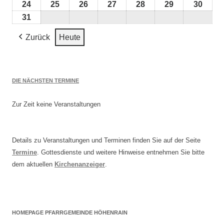
2026
2026
2026
2026
2026
2026
2026
August
August
August
August
August
August
Augu
24
24.
25
25.
26
26.
27
27.
28
28.
29
29.
30
30.
2026
2026
2026
2026
2026
2026
2026
August
August
August
August
August
August
Augu
31
31.
2026
2026
2026
2026
2026
2026
2026
August
Zurück
Heute
2026
DIE NÄCHSTEN TERMINE
Zur Zeit keine Veranstaltungen
Details zu Veranstaltungen und Terminen finden Sie auf der Seite
Termine
. Gottesdienste und weitere Hinweise entnehmen Sie bitte
dem aktuellen
Kirchenanzeiger
.
HOMEPAGE PFARRGEMEINDE HÖHENRAIN