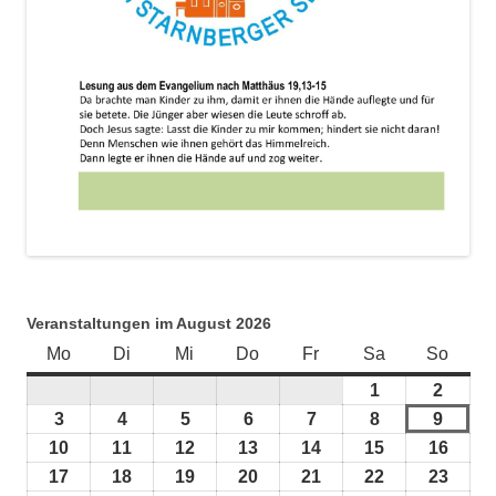
Veranstaltungen im August 2026
Mo
Montag
Di
Dienstag
Mi
Mittwoch
Do
Donnerstag
Fr
Freitag
Sa
Samstag
So
Sonnt
1
1.
2
2.
August
Augus
3
3.
4
4.
5
5.
6
6.
7
7.
8
8.
9
9.
2026
2026
August
August
August
August
August
August
Augus
10
10.
11
11.
12
12.
13
13.
14
14.
15
15.
16
16.
2026
2026
2026
2026
2026
2026
2026
August
August
August
August
August
August
Augu
17
17.
18
18.
19
19.
20
20.
21
21.
22
22.
23
23.