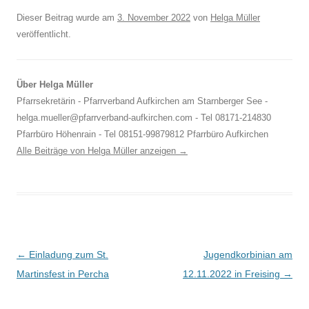
Dieser Beitrag wurde am
3. November 2022
von
Helga Müller
veröffentlicht.
Über Helga Müller
Pfarrsekretärin - Pfarrverband Aufkirchen am Starnberger See -
helga.mueller@pfarrverband-aufkirchen.com - Tel 08171-214830
Pfarrbüro Höhenrain - Tel 08151-99879812 Pfarrbüro Aufkirchen
Alle Beiträge von Helga Müller anzeigen
→
Beitragsnavigation
←
Einladung zum St.
Jugendkorbinian am
Martinsfest in Percha
12.11.2022 in Freising
→