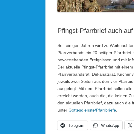
KOLPINGSFAMILIE HÖHENRAIN
KDFB AUFKIRCHEN
Pfingst-Pfarrbrief auch a
KIRCHEN UND KAPELLEN IM
PFARRVERBAND
Seit einigen Jahren wird zu Weihnacht
Pfarrverbands ein 20-seitiger Pfarrbrie
BLICK ÜBERN KIRCHTURM
bevorstehenden Ereignissen und mit Info
Der aktuelle Pfingst-Pfarrbrief mit eine
Pfarrverbandsrat, Dekanatsrat, Kirchen
jeweils zwei Seiten aus den vier Pfarreien
ausgelegt. Mit dem Pfarrbrief sollen all
erreicht werden, auch die, die keinen 
den aktuellen Pfarrbrief, dazu auch di
unter
Gottesdienste/Pfarrbriefe
.
Telegram
WhatsApp