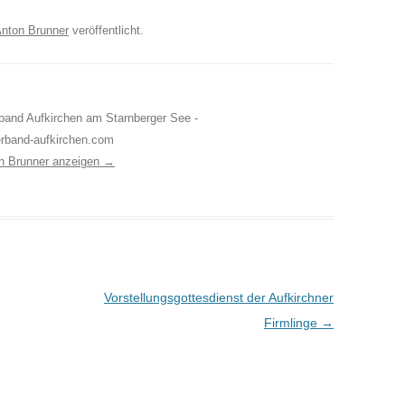
nton Brunner
veröffentlicht.
erband Aufkirchen am Starnberger See -
erband-aufkirchen.com
on Brunner anzeigen
→
Vorstellungsgottesdienst der Aufkirchner
Firmlinge
→