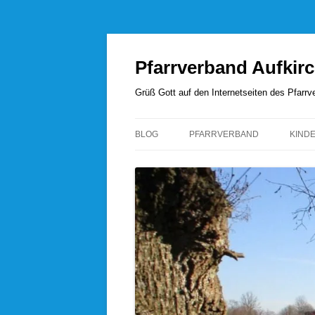
Zum
Inhalt
springen
Pfarrverband Aufkir
Grüß Gott auf den Internetseiten des Pfar
BLOG
PFARRVERBAND
KIND
UNSERE SEELSORGER
PFARRVERBANDSRAT
PFARREI AUFKIRCHEN
PFARREI HÖHENRAIN
PFARREI PERCHA
PFARREI WANGEN