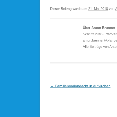
Dieser Beitrag wurde am
21. Mai 2018
von
A
Über Anton Brunner
Schriftführer - Pfarrv
anton.brunner@pfarrv
Alle Beiträge von Ant
Beitragsnavigation
←
Familienmaiandacht in Aufkirchen