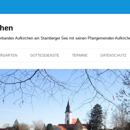
chen
rverbandes Aufkirchen am Starnberger See mit seinen Pfarrgemeinden Aufkirc
ERGÄRTEN
GOTTESDIENSTE
TERMINE
DATENSCHUTZ
GOTTESDIENSTORDNUNG
KIRCHENANZEIGER
PFARRBRIEFE