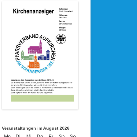
Veranstaltungen im August 2026
Mo
Montag
Di
Dienstag
Mi
Mittwoch
Do
Donnerstag
Fr
Freitag
Sa
Samstag
So
Sonntag