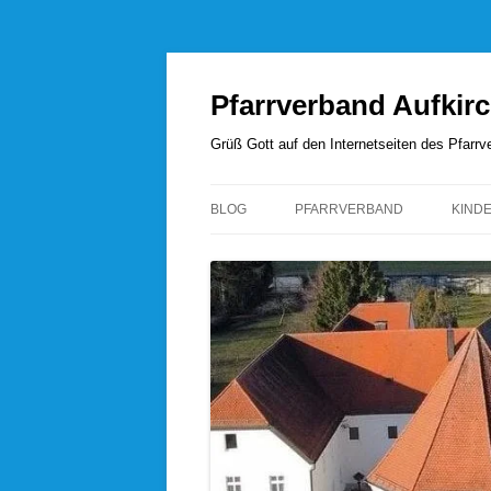
Zum
Inhalt
springen
Pfarrverband Aufkir
Grüß Gott auf den Internetseiten des Pfar
BLOG
PFARRVERBAND
KIND
UNSERE SEELSORGER
PFARRVERBANDSRAT
PFARREI AUFKIRCHEN
PFARREI HÖHENRAIN
PFARREI PERCHA
PFARREI WANGEN