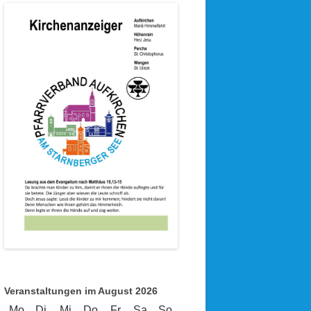
Veranstaltungen im August 2026
Mo
Montag
Di
Dienstag
Mi
Mittwoch
Do
Donnerstag
Fr
Freitag
Sa
Samstag
So
Sonntag