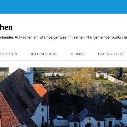
chen
rverbandes Aufkirchen am Starnberger See mit seinen Pfarrgemeinden Aufkirc
ERGÄRTEN
GOTTESDIENSTE
TERMINE
DATENSCHUTZ
GOTTESDIENSTORDNUNG
KIRCHENANZEIGER
PFARRBRIEFE