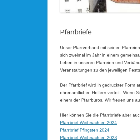
KOLPINGSFAMILIE HÖHENRAIN
KDFB AUFKIRCHEN
Pfarrbriefe
KIRCHEN UND KAPELLEN IM
PFARRVERBAND
Unser Pfarrverband mit seinen Pfarreie
sich zweimal im Jahr in einem gemeinsam
BLICK ÜBERN KIRCHTURM
Leben in unseren Pfarreien und Verbände
Veranstaltungen zu den jeweiligen Festt
Der Pfarrbrief wird in gedruckter Form 
ehrenamtlichen Helfern verteilt. Wenn Si
einem der Pfarrbüros. Wir freuen uns auf
Hier können Sie die Pfarrbriefe aber au
Pfarrbrief Weihnachten 2024
Pfarrbrief Pfingsten 2024
Pfarrbrief Weihnachten 2023