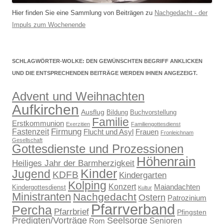
Hier finden Sie eine Sammlung von Beiträgen zu
Nachgedacht - der
Impuls zum Wochenende
SCHLAGWÖRTER-WOLKE: DEN GEWÜNSCHTEN BEGRIFF ANKLICKEN
UND DIE ENTSPRECHENDEN BEITRÄGE WERDEN IHNEN ANGEZEIGT.
Advent und Weihnachten
Aufkirchen
Ausflug
Bildung
Buchvorstellung
Familie
Erstkommunion
Exerzitien
Familiengottesdienst
Firmung
Fastenzeit
Flucht und Asyl
Frauen
Fronleichnam
Gesellschaft
Gottesdienste und Prozessionen
Höhenrain
Heiliges Jahr der Barmherzigkeit
Kinder
Jugend
KDFB
Kindergarten
Kolping
Konzert
Maiandachten
Kindergottesdienst
Kultur
Ministranten
Nachgedacht
Ostern
Patrozinium
Pfarrverband
Percha
Pfarrbrief
Pfingsten
Predigten/Vorträge
Seelsorge
Senioren
Rom