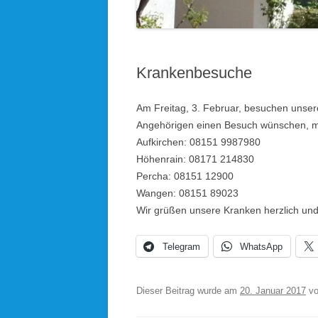
KOLPINGSFAMILIE HÖHENRAIN
KDFB AUFKIRCHEN
Krankenbesuche
KIRCHEN UND KAPELLEN IM
PFARRVERBAND
Am Freitag, 3. Februar, besuchen unsere
Angehörigen einen Besuch wünschen, mel
BLICK ÜBERN KIRCHTURM
Aufkirchen: 08151 9987980
Höhenrain: 08171 214830
Percha: 08151 12900
Wangen: 08151 89023
Wir grüßen unsere Kranken herzlich und
Telegram
WhatsApp
Dieser Beitrag wurde am
20. Januar 2017
v