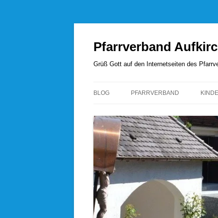
Zum
Inhalt
springen
Pfarrverband Aufkir
Grüß Gott auf den Internetseiten des Pfar
BLOG
PFARRVERBAND
KIND
UNSERE SEELSORGER
PFARRVERBANDSRAT
PFARREI AUFKIRCHEN
PFARREI HÖHENRAIN
PFARREI PERCHA
PFARREI WANGEN