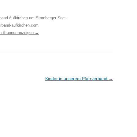
erband Aufkirchen am Starnberger See -
erband-aufkirchen.com
on Brunner anzeigen
→
Kinder in unserem Pfarrverband
→