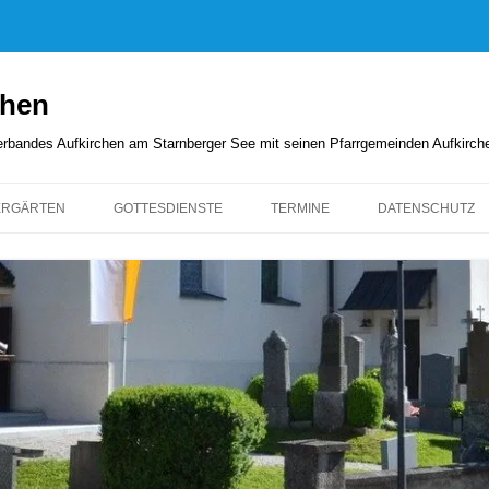
chen
rverbandes Aufkirchen am Starnberger See mit seinen Pfarrgemeinden Aufkirc
ERGÄRTEN
GOTTESDIENSTE
TERMINE
DATENSCHUTZ
GOTTESDIENSTORDNUNG
KIRCHENANZEIGER
PFARRBRIEFE