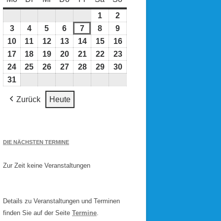
1
1.
2
2.
August
August
3
3.
4
4.
5
5.
6
6.
7
7.
8
8.
9
9.
2026
2026
August
August
August
August
August
August
August
10
10.
11
11.
12
12.
13
13.
14
14.
15
15.
16
16.
2026
2026
2026
2026
2026
2026
2026
August
August
August
August
August
August
August
17
17.
18
18.
19
19.
20
20.
21
21.
22
22.
23
23.
2026
2026
2026
2026
2026
2026
2026
August
August
August
August
August
August
August
24
24.
25
25.
26
26.
27
27.
28
28.
29
29.
30
30.
2026
2026
2026
2026
2026
2026
2026
August
August
August
August
August
August
August
31
31.
2026
2026
2026
2026
2026
2026
2026
August
Zurück
Heute
2026
DIE NÄCHSTEN TERMINE
Zur Zeit keine Veranstaltungen
Details zu Veranstaltungen und Terminen
finden Sie auf der Seite
Termine
.