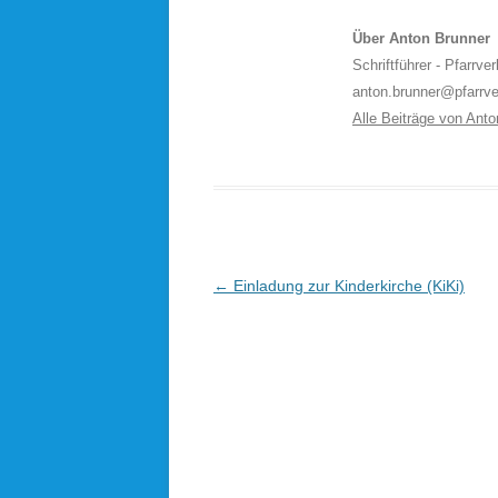
Über Anton Brunner
Schriftführer - Pfarrv
anton.brunner@pfarrv
Alle Beiträge von Ant
Beitragsnavigation
←
Einladung zur Kinderkirche (KiKi)