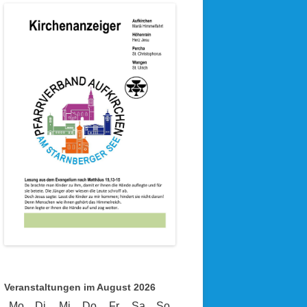
Veranstaltungen im August 2026
Mo
Montag
Di
Dienstag
Mi
Mittwoch
Do
Donnerstag
Fr
Freitag
Sa
Samstag
So
Sonntag