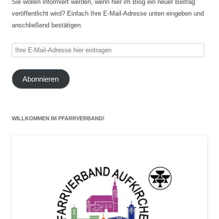
Sie wollen informiert werden, wenn hier im Blog ein neuer Beitrag
veröffentlicht wird? Einfach Ihre E-Mail-Adresse unten eingeben und
anschließend bestätigen.
Ihre
E-
Mail-
Abonnieren
Adresse
hier
eintragen
WILLKOMMEN IM PFARRVERBAND!