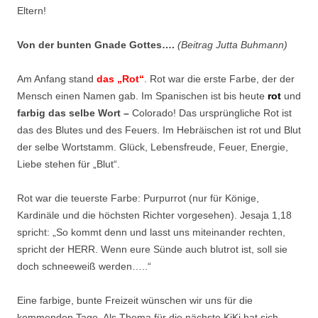
Eltern!
Von der bunten Gnade Gottes….
(Beitrag Jutta Buhmann)
Am Anfang stand
das
„Rot“
. Rot war die erste Farbe, der der
Mensch einen Namen gab. Im Spanischen ist bis heute
rot
und
farbig
das
selbe Wort –
Colorado! Das ursprüngliche Rot ist
das des Blutes und des Feuers. Im Hebräischen ist rot und Blut
der selbe Wortstamm. Glück, Lebensfreude, Feuer, Energie,
Liebe stehen für „Blut“.
Rot war die teuerste Farbe: Purpurrot (nur für Könige,
Kardinäle und die höchsten Richter vorgesehen). Jesaja 1,18
spricht: „So kommt denn und lasst uns miteinander rechten,
spricht der HERR. Wenn eure Sünde auch blutrot ist, soll sie
doch schneeweiß werden…..“
Eine farbige, bunte Freizeit wünschen wir uns für die
kommenden Tage. Als Thema für die nächste KiKi hat sich