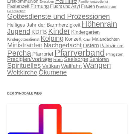
Familie
Erstkommunion
Exerzitien
Familiengottesdienst
Firmung
Fastenzeit
Flucht und Asyl
Frauen
Fronleichnam
Gesellschaft
Gottesdienste und Prozessionen
Höhenrain
Heiliges Jahr der Barmherzigkeit
Kinder
Jugend
KDFB
Kindergarten
Kolping
Konzert
Maiandachten
Kindergottesdienst
Kultur
Ministranten
Nachgedacht
Ostern
Patrozinium
Pfarrverband
Percha
Pfarrbrief
Pfingsten
Predigten/Vorträge
Seelsorge
Senioren
Rom
Wangen
Spirituelles
Wallfahrt
Vatikan
Ökumene
Weltkirche
DER SYNODALE WEG