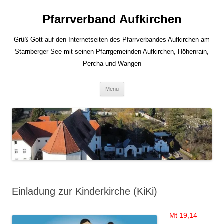
Zum
Inhalt
Pfarrverband Aufkirchen
springen
Grüß Gott auf den Internetseiten des Pfarrverbandes Aufkirchen am
Starnberger See mit seinen Pfarrgemeinden Aufkirchen, Höhenrain,
Percha und Wangen
Menü
Einladung zur Kinderkirche (KiKi)
Mt 19,14