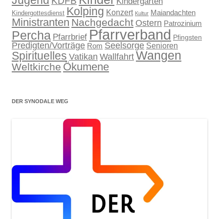
Jugend
KDFB
Kindergarten
Kolping
Konzert
Maiandachten
Kindergottesdienst
Kultur
Ministranten
Nachgedacht
Ostern
Patrozinium
Pfarrverband
Percha
Pfarrbrief
Pfingsten
Predigten/Vorträge
Seelsorge
Senioren
Rom
Wangen
Spirituelles
Wallfahrt
Vatikan
Ökumene
Weltkirche
DER SYNODALE WEG