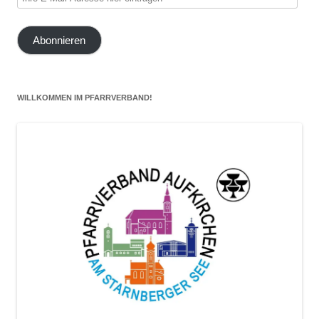
E-
Mail-
Abonnieren
Adresse
hier
eintragen
WILLKOMMEN IM PFARRVERBAND!