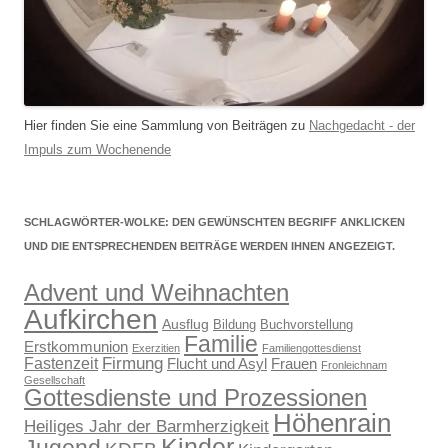
Hier finden Sie eine Sammlung von Beiträgen zu
Nachgedacht - der
Impuls zum Wochenende
SCHLAGWÖRTER-WOLKE: DEN GEWÜNSCHTEN BEGRIFF ANKLICKEN
UND DIE ENTSPRECHENDEN BEITRÄGE WERDEN IHNEN ANGEZEIGT.
Advent und Weihnachten
Aufkirchen
Ausflug
Bildung
Buchvorstellung
Familie
Erstkommunion
Exerzitien
Familiengottesdienst
Firmung
Fastenzeit
Flucht und Asyl
Frauen
Fronleichnam
Gesellschaft
Gottesdienste und Prozessionen
Höhenrain
Heiliges Jahr der Barmherzigkeit
Kinder