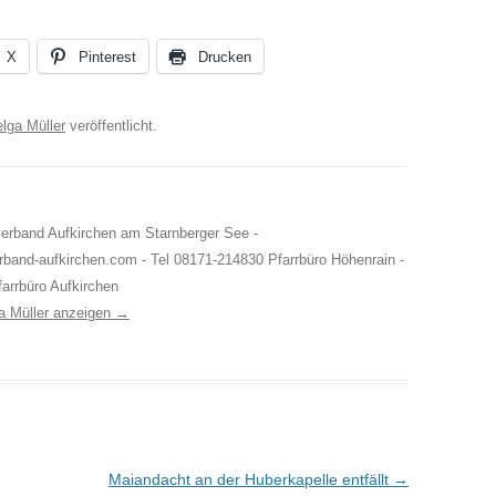
X
Pinterest
Drucken
lga Müller
veröffentlicht.
rverband Aufkirchen am Starnberger See -
rband-aufkirchen.com - Tel 08171-214830 Pfarrbüro Höhenrain -
arrbüro Aufkirchen
ga Müller anzeigen
→
Maiandacht an der Huberkapelle entfällt
→