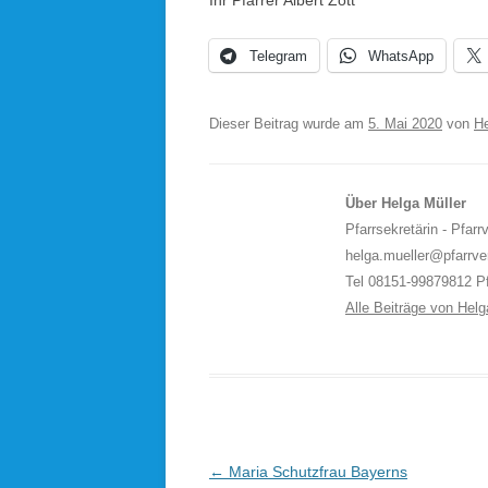
Ihr Pfarrer Albert Zott
Telegram
WhatsApp
Dieser Beitrag wurde am
5. Mai 2020
von
He
Über Helga Müller
Pfarrsekretärin - Pfar
helga.mueller@pfarrve
Tel 08151-99879812 Pf
Alle Beiträge von Hel
Beitragsnavigation
←
Maria Schutzfrau Bayerns