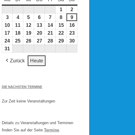
1
1.
2
2.
August
August
3
3.
4
4.
5
5.
6
6.
7
7.
8
8.
9
9.
2026
2026
August
August
August
August
August
August
August
10
10.
11
11.
12
12.
13
13.
14
14.
15
15.
16
16.
2026
2026
2026
2026
2026
2026
2026
August
August
August
August
August
August
August
17
17.
18
18.
19
19.
20
20.
21
21.
22
22.
23
23.
2026
2026
2026
2026
2026
2026
2026
August
August
August
August
August
August
August
24
24.
25
25.
26
26.
27
27.
28
28.
29
29.
30
30.
2026
2026
2026
2026
2026
2026
2026
August
August
August
August
August
August
August
31
31.
2026
2026
2026
2026
2026
2026
2026
August
Zurück
Heute
2026
DIE NÄCHSTEN TERMINE
Zur Zeit keine Veranstaltungen
Details zu Veranstaltungen und Terminen
finden Sie auf der Seite
Termine
.