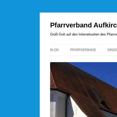
Zum
Inhalt
springen
Pfarrverband Aufkir
Grüß Gott auf den Internetseiten des Pfar
BLOG
PFARRVERBAND
KIND
UNSERE SEELSORGER
PFARRVERBANDSRAT
PFARREI AUFKIRCHEN
PFARREI HÖHENRAIN
PFARREI PERCHA
PFARREI WANGEN