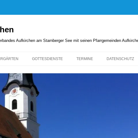
chen
rverbandes Aufkirchen am Starnberger See mit seinen Pfarrgemeinden Aufkirc
ERGÄRTEN
GOTTESDIENSTE
TERMINE
DATENSCHUTZ
GOTTESDIENSTORDNUNG
KIRCHENANZEIGER
PFARRBRIEFE