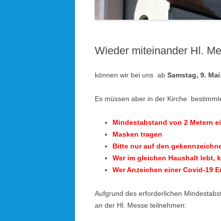
KOLPINGSFAMILIE HÖHENRAIN
KDFB AUFKIRCHEN
Wieder miteinander Hl. M
KIRCHEN UND KAPELLEN IM
PFARRVERBAND
können wir bei uns ab
Samstag, 9. Mai
BLICK ÜBERN KIRCHTURM
Es müssen aber in der Kirche bestimmte
Mindestabstand von 2 Metern e
Masken tragen
Bitte nur auf den gekennzeichne
Wer im gleichen Haushalt lebt,
Wer Anzeichen einer Covid-19 E
Aufgrund des erforderlichen Mindestabs
an der Hl. Messe teilnehmen: