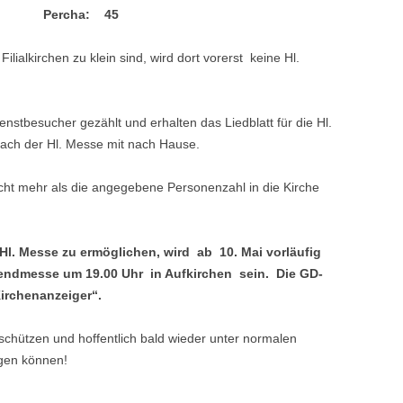
n: 38 Percha: 45
lialkirchen zu klein sind, wird dort vorerst keine Hl.
stbesucher gezählt und erhalten das Liedblatt für die Hl.
nach der Hl. Messe mit nach Hause.
icht mehr als die angegebene Personenzahl in die Kirche
Hl. Messe zu ermöglichen, wird ab 10. Mai vorläufig
bendmesse um 19.00 Uhr in Aufkirchen sein. Die GD-
Kirchenanzeiger“.
e schützen und hoffentlich bald wieder unter normalen
gen können!