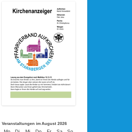
Veranstaltungen im August 2026
Mo
Montag
Di
Dienstag
Mi
Mittwoch
Do
Donnerstag
Fr
Freitag
Sa
Samstag
So
Sonntag