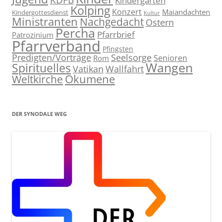
Kindergarten
Kolping
Konzert
Maiandachten
Kindergottesdienst
Kultur
Ministranten
Nachgedacht
Ostern
Percha
Pfarrbrief
Patrozinium
Pfarrverband
Pfingsten
Predigten/Vorträge
Seelsorge
Senioren
Rom
Wangen
Spirituelles
Wallfahrt
Vatikan
Ökumene
Weltkirche
DER SYNODALE WEG