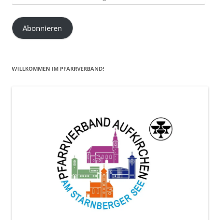
E-
Mail-
Abonnieren
Adresse
hier
eintragen
WILLKOMMEN IM PFARRVERBAND!