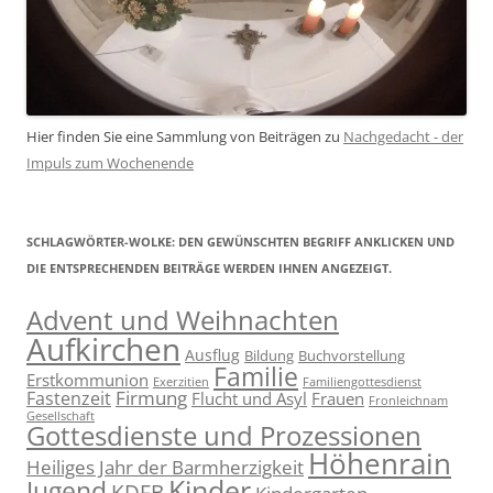
Hier finden Sie eine Sammlung von Beiträgen zu
Nachgedacht - der
Impuls zum Wochenende
SCHLAGWÖRTER-WOLKE: DEN GEWÜNSCHTEN BEGRIFF ANKLICKEN UND
DIE ENTSPRECHENDEN BEITRÄGE WERDEN IHNEN ANGEZEIGT.
Advent und Weihnachten
Aufkirchen
Ausflug
Bildung
Buchvorstellung
Familie
Erstkommunion
Exerzitien
Familiengottesdienst
Firmung
Fastenzeit
Flucht und Asyl
Frauen
Fronleichnam
Gesellschaft
Gottesdienste und Prozessionen
Höhenrain
Heiliges Jahr der Barmherzigkeit
Kinder
Jugend
KDFB