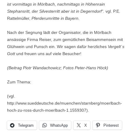
ist vormittags in Mörlbach, nachmittags in Höhenrain
Stephansritt, der Silvesterritt aber ist in Degerndorf“.
vgl. P.E.
Rattelmüller,
Pferderumrittte in Bayern.
Nach der Segnung lädt der Organisator, die in Mörlbach
ansässige Firma Reiser, zum gemütlichen Beisammensein mit
Glühwein und Punsch ein. Wir sagen dafür herzliches
Vergelt´s
Gott
und freuen uns auf viele Besucher!
(Beitrag Piotr Wandachowicz; Fotos Peter-Hans Höck)
Zum Thema:
(vgl.
http://www.sueddeutsche.de/muenchen/starnberg/moerlbach-
hoch-zu-ross-durch-moerlbach-1.1559307).
Telegram
WhatsApp
X
Pinterest