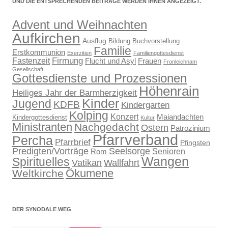
UND DIE ENTSPRECHENDEN BEITRÄGE WERDEN IHNEN ANGEZEIGT.
Advent und Weihnachten
Aufkirchen
Ausflug
Bildung
Buchvorstellung
Familie
Erstkommunion
Exerzitien
Familiengottesdienst
Firmung
Fastenzeit
Flucht und Asyl
Frauen
Fronleichnam
Gesellschaft
Gottesdienste und Prozessionen
Höhenrain
Heiliges Jahr der Barmherzigkeit
Kinder
Jugend
KDFB
Kindergarten
Kolping
Konzert
Maiandachten
Kindergottesdienst
Kultur
Ministranten
Nachgedacht
Ostern
Patrozinium
Pfarrverband
Percha
Pfarrbrief
Pfingsten
Predigten/Vorträge
Seelsorge
Senioren
Rom
Wangen
Spirituelles
Wallfahrt
Vatikan
Ökumene
Weltkirche
DER SYNODALE WEG