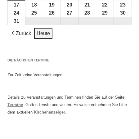
2026
2026
2026
2026
2026
2026
2026
August
August
August
August
August
August
Augu
17
17.
18
18.
19
19.
20
20.
21
21.
22
22.
23
23.
2026
2026
2026
2026
2026
2026
2026
August
August
August
August
August
August
Augu
24
24.
25
25.
26
26.
27
27.
28
28.
29
29.
30
30.
2026
2026
2026
2026
2026
2026
2026
August
August
August
August
August
August
Augu
31
31.
2026
2026
2026
2026
2026
2026
2026
August
Zurück
Heute
2026
DIE NÄCHSTEN TERMINE
Zur Zeit keine Veranstaltungen
Details zu Veranstaltungen und Terminen finden Sie auf der Seite
Termine
. Gottesdienste und weitere Hinweise entnehmen Sie bitte
dem aktuellen
Kirchenanzeiger
.