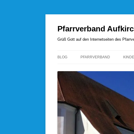
Zum
Inhalt
springen
Pfarrverband Aufkir
Grüß Gott auf den Internetseiten des Pfar
BLOG
PFARRVERBAND
KIND
UNSERE SEELSORGER
PFARRVERBANDSRAT
PFARREI AUFKIRCHEN
PFARREI HÖHENRAIN
PFARREI PERCHA
PFARREI WANGEN