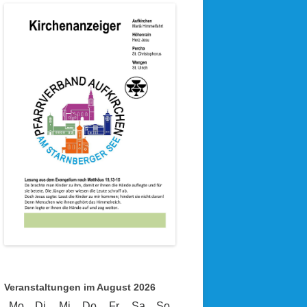
Veranstaltungen im August 2026
Mo
Montag
Di
Dienstag
Mi
Mittwoch
Do
Donnerstag
Fr
Freitag
Sa
Samstag
So
Sonntag