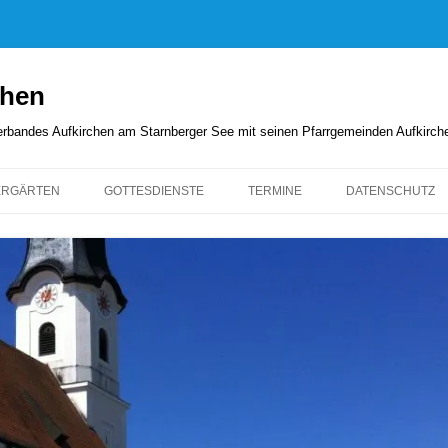
chen
rverbandes Aufkirchen am Starnberger See mit seinen Pfarrgemeinden Aufkirc
ERGÄRTEN
GOTTESDIENSTE
TERMINE
DATENSCHUTZ
GOTTESDIENSTORDNUNG
KIRCHENANZEIGER
PFARRBRIEFE