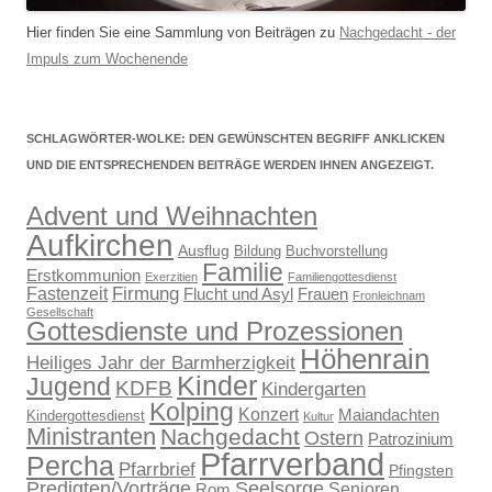
Hier finden Sie eine Sammlung von Beiträgen zu
Nachgedacht - der
Impuls zum Wochenende
SCHLAGWÖRTER-WOLKE: DEN GEWÜNSCHTEN BEGRIFF ANKLICKEN
UND DIE ENTSPRECHENDEN BEITRÄGE WERDEN IHNEN ANGEZEIGT.
Advent und Weihnachten
Aufkirchen
Ausflug
Bildung
Buchvorstellung
Familie
Erstkommunion
Exerzitien
Familiengottesdienst
Firmung
Fastenzeit
Flucht und Asyl
Frauen
Fronleichnam
Gesellschaft
Gottesdienste und Prozessionen
Höhenrain
Heiliges Jahr der Barmherzigkeit
Kinder
Jugend
KDFB
Kindergarten
Kolping
Konzert
Maiandachten
Kindergottesdienst
Kultur
Ministranten
Nachgedacht
Ostern
Patrozinium
Pfarrverband
Percha
Pfarrbrief
Pfingsten
Predigten/Vorträge
Seelsorge
Senioren
Rom