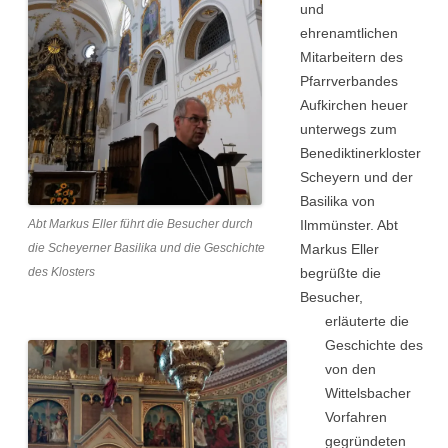
und
ehrenamtlichen
Mitarbeitern des
Pfarrverbandes
Aufkirchen heuer
unterwegs zum
Benediktinerkloster
Scheyern und der
Basilika von
Abt Markus Eller führt die Besucher durch
Ilmmünster. Abt
die Scheyerner Basilika und die Geschichte
Markus Eller
des Klosters
begrüßte die
Besucher,
erläuterte die
Geschichte des
von den
Wittelsbacher
Vorfahren
gegründeten