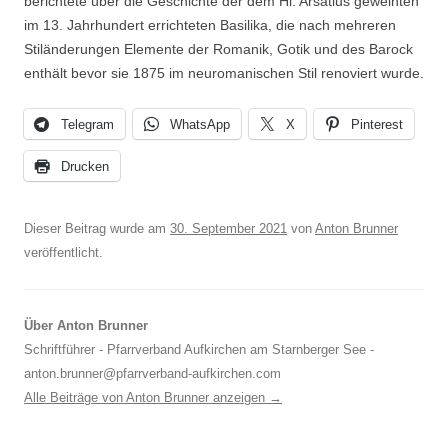
berichtete über die Geschichte der dem Hl. Arsatius geweihten
im 13. Jahrhundert errichteten Basilika, die nach mehreren
Stiländerungen Elemente der Romanik, Gotik und des Barock
enthält bevor sie 1875 im neuromanischen Stil renoviert wurde.
Telegram
WhatsApp
X
Pinterest
Drucken
Dieser Beitrag wurde am
30. September 2021
von
Anton Brunner
veröffentlicht.
Über Anton Brunner
Schriftführer - Pfarrverband Aufkirchen am Starnberger See -
anton.brunner@pfarrverband-aufkirchen.com
Alle Beiträge von Anton Brunner anzeigen
→