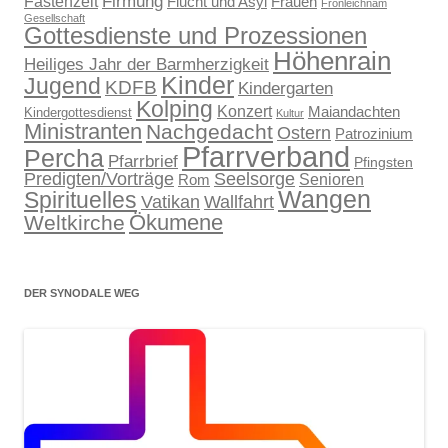
Firmung
Fastenzeit
Flucht und Asyl
Frauen
Fronleichnam
Gesellschaft
Gottesdienste und Prozessionen
Höhenrain
Heiliges Jahr der Barmherzigkeit
Kinder
Jugend
KDFB
Kindergarten
Kolping
Konzert
Maiandachten
Kindergottesdienst
Kultur
Ministranten
Nachgedacht
Ostern
Patrozinium
Pfarrverband
Percha
Pfarrbrief
Pfingsten
Predigten/Vorträge
Seelsorge
Senioren
Rom
Wangen
Spirituelles
Wallfahrt
Vatikan
Ökumene
Weltkirche
DER SYNODALE WEG