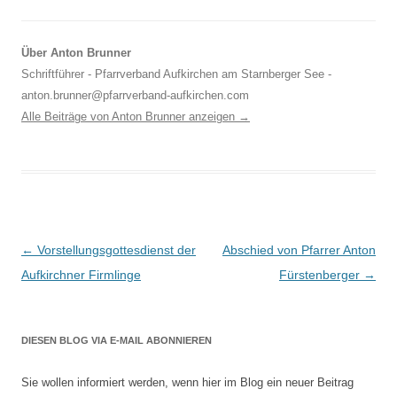
Über Anton Brunner
Schriftführer - Pfarrverband Aufkirchen am Starnberger See -
anton.brunner@pfarrverband-aufkirchen.com
Alle Beiträge von Anton Brunner anzeigen
→
Beitragsnavigation
←
Vorstellungsgottesdienst der
Abschied von Pfarrer Anton
Aufkirchner Firmlinge
Fürstenberger
→
DIESEN BLOG VIA E-MAIL ABONNIEREN
Sie wollen informiert werden, wenn hier im Blog ein neuer Beitrag