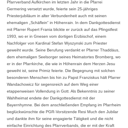
Pfarrverband Aufkirchen im letzten Jahr in die Pfarrei
Germering versetzt wurde, feierte sein 25-jähriges
Priesterjubiläum in alter Verbundenheit auch mit seinen
ehemaligen „Schäflein“ in Höhenrain. In dem Dankgottesdienst
mit Pfarrer Rupert Frania blickte er zurück auf das Pfingstfest
1993, wo er in Gnesen vom dortigen Erzbischof, einem
Nachfolger von Kardinal Stefan Wyszynski zum Priester
geweiht wurde. Seine Berufung verdankt er Pfarrer Thaddäus,
dem ehemaligen Seelsorger seines Heimatortes Bromberg, wo
er in der Pfarrkirche, die wie in Höhenrain dem Herzen Jesu
geweiht ist, seine Primiz feierte. Die Begegnung mit solchen
besonderen Menschen bis hin zu Papst Franziskus
hält Pfarrer
Wandachowicz für segensreich auf dem Weg einer
etappenweisen Vollendung in Gott. Als Bekenntnis zu seiner
Wahlheimat endete der Dankgottesdienst mit der
Bayernhymne. Bei dem anschließenden Empfang im Pfarrheim
beglückwünschte die PGR-Vorsitzende Resi Much den Jubilar
und dankte ihm für seine engagierte Tätigkeit und die nicht
einfache Einrichtung des Pfarrverbands, die er mit der Kraft