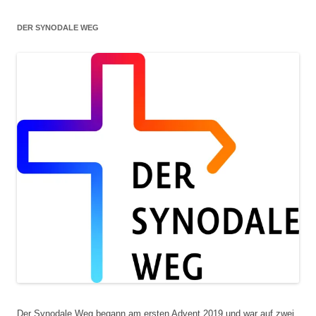
DER SYNODALE WEG
Der Synodale Weg begann am ersten Advent 2019 und war auf zwei