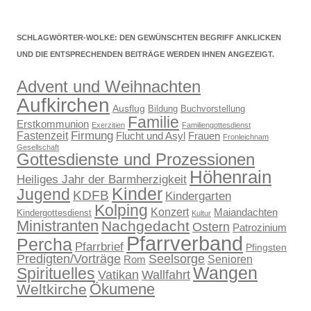
SCHLAGWÖRTER-WOLKE: DEN GEWÜNSCHTEN BEGRIFF ANKLICKEN
UND DIE ENTSPRECHENDEN BEITRÄGE WERDEN IHNEN ANGEZEIGT.
Advent und Weihnachten
Aufkirchen
Ausflug
Bildung
Buchvorstellung
Familie
Erstkommunion
Exerzitien
Familiengottesdienst
Firmung
Fastenzeit
Flucht und Asyl
Frauen
Fronleichnam
Gesellschaft
Gottesdienste und Prozessionen
Höhenrain
Heiliges Jahr der Barmherzigkeit
Kinder
Jugend
KDFB
Kindergarten
Kolping
Konzert
Maiandachten
Kindergottesdienst
Kultur
Ministranten
Nachgedacht
Ostern
Patrozinium
Pfarrverband
Percha
Pfarrbrief
Pfingsten
Predigten/Vorträge
Seelsorge
Senioren
Rom
Wangen
Spirituelles
Wallfahrt
Vatikan
Ökumene
Weltkirche