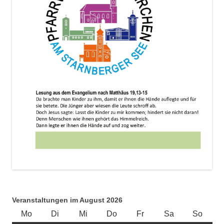
Veranstaltungen im August 2026
Mo
Montag
Di
Dienstag
Mi
Mittwoch
Do
Donnerstag
Fr
Freitag
Sa
Samstag
So
Sonnt