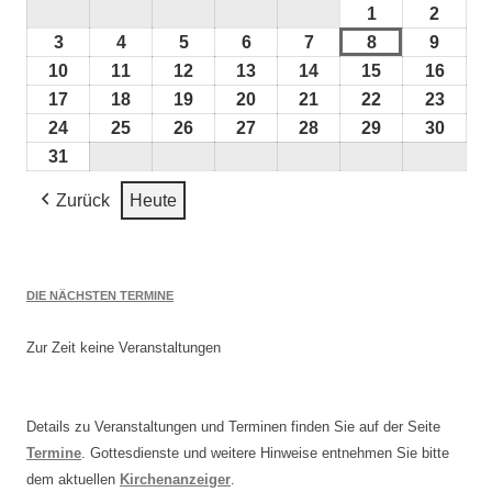
1
1.
2
2.
August
Augus
3
3.
4
4.
5
5.
6
6.
7
7.
8
8.
9
9.
2026
2026
August
August
August
August
August
August
Augus
10
10.
11
11.
12
12.
13
13.
14
14.
15
15.
16
16.
2026
2026
2026
2026
2026
2026
2026
August
August
August
August
August
August
Augu
17
17.
18
18.
19
19.
20
20.
21
21.
22
22.
23
23.
2026
2026
2026
2026
2026
2026
2026
August
August
August
August
August
August
Augu
24
24.
25
25.
26
26.
27
27.
28
28.
29
29.
30
30.
2026
2026
2026
2026
2026
2026
2026
August
August
August
August
August
August
Augu
31
31.
2026
2026
2026
2026
2026
2026
2026
August
Zurück
Heute
2026
DIE NÄCHSTEN TERMINE
Zur Zeit keine Veranstaltungen
Details zu Veranstaltungen und Terminen finden Sie auf der Seite
Termine
. Gottesdienste und weitere Hinweise entnehmen Sie bitte
dem aktuellen
Kirchenanzeiger
.