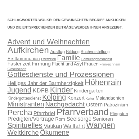
SCHLAGWÖRTER-WOLKE: DEN GEWÜNSCHTEN BEGRIFF ANKLICKEN
UND DIE ENTSPRECHENDEN BEITRÄGE WERDEN IHNEN ANGEZEIGT.
Advent und Weihnachten
Aufkirchen
Ausflug
Bildung
Buchvorstellung
Familie
Erstkommunion
Exerzitien
Familiengottesdienst
Firmung
Fastenzeit
Flucht und Asyl
Frauen
Fronleichnam
Gesellschaft
Gottesdienste und Prozessionen
Höhenrain
Heiliges Jahr der Barmherzigkeit
Kinder
Jugend
KDFB
Kindergarten
Kolping
Konzert
Maiandachten
Kindergottesdienst
Kultur
Ministranten
Nachgedacht
Ostern
Patrozinium
Pfarrverband
Percha
Pfarrbrief
Pfingsten
Predigten/Vorträge
Seelsorge
Senioren
Rom
Wangen
Spirituelles
Wallfahrt
Vatikan
Ökumene
Weltkirche