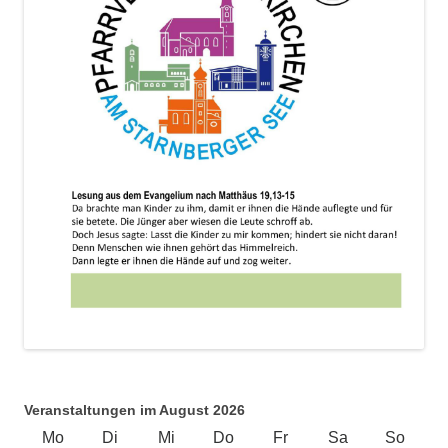
Veranstaltungen im August 2026
Mo
Montag
Di
Dienstag
Mi
Mittwoch
Do
Donnerstag
Fr
Freitag
Sa
Samstag
So
Sonnt