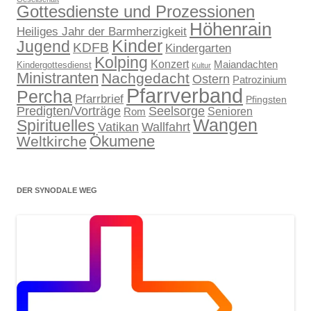
Gottesdienste und Prozessionen
Höhenrain
Heiliges Jahr der Barmherzigkeit
Kinder
Jugend
KDFB
Kindergarten
Kolping
Konzert
Maiandachten
Kindergottesdienst
Kultur
Ministranten
Nachgedacht
Ostern
Patrozinium
Pfarrverband
Percha
Pfarrbrief
Pfingsten
Predigten/Vorträge
Seelsorge
Senioren
Rom
Wangen
Spirituelles
Wallfahrt
Vatikan
Ökumene
Weltkirche
DER SYNODALE WEG