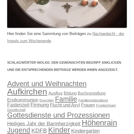
Hier finden Sie eine Sammlung von Beiträgen zu
Nachgedacht - der
Impuls zum Wochenende
SCHLAGWÖRTER-WOLKE: DEN GEWÜNSCHTEN BEGRIFF ANKLICKEN
UND DIE ENTSPRECHENDEN BEITRÄGE WERDEN IHNEN ANGEZEIGT.
Advent und Weihnachten
Aufkirchen
Ausflug
Bildung
Buchvorstellung
Familie
Erstkommunion
Exerzitien
Familiengottesdienst
Firmung
Fastenzeit
Flucht und Asyl
Frauen
Fronleichnam
Gesellschaft
Gottesdienste und Prozessionen
Höhenrain
Heiliges Jahr der Barmherzigkeit
Kinder
Jugend
KDFB
Kindergarten