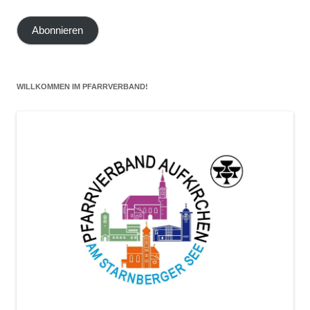
E-
Mail-
Abonnieren
Adresse
hier
eintragen
WILLKOMMEN IM PFARRVERBAND!