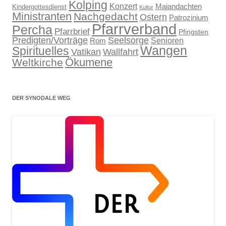
Kolping
Konzert
Maiandachten
Kindergottesdienst
Kultur
Ministranten
Nachgedacht
Ostern
Patrozinium
Pfarrverband
Percha
Pfarrbrief
Pfingsten
Predigten/Vorträge
Seelsorge
Senioren
Rom
Wangen
Spirituelles
Wallfahrt
Vatikan
Ökumene
Weltkirche
DER SYNODALE WEG