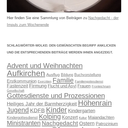
Hier finden Sie eine Sammlung von Beiträgen zu
Nachgedacht - der
Impuls zum Wochenende
SCHLAGWÖRTER-WOLKE: DEN GEWÜNSCHTEN BEGRIFF ANKLICKEN
UND DIE ENTSPRECHENDEN BEITRÄGE WERDEN IHNEN ANGEZEIGT.
Advent und Weihnachten
Aufkirchen
Ausflug
Bildung
Buchvorstellung
Familie
Erstkommunion
Exerzitien
Familiengottesdienst
Firmung
Fastenzeit
Flucht und Asyl
Frauen
Fronleichnam
Gesellschaft
Gottesdienste und Prozessionen
Höhenrain
Heiliges Jahr der Barmherzigkeit
Kinder
Jugend
KDFB
Kindergarten
Kolping
Konzert
Maiandachten
Kindergottesdienst
Kultur
Ministranten
Nachgedacht
Ostern
Patrozinium