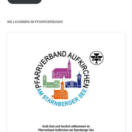
Adresse
hier
eintragen
WILLKOMMEN IM PFARRVERBAND!