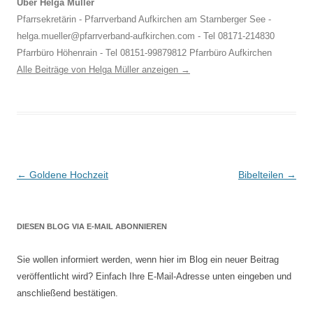
Über Helga Müller
Pfarrsekretärin - Pfarrverband Aufkirchen am Starnberger See -
helga.mueller@pfarrverband-aufkirchen.com - Tel 08171-214830
Pfarrbüro Höhenrain - Tel 08151-99879812 Pfarrbüro Aufkirchen
Alle Beiträge von Helga Müller anzeigen
→
Beitragsnavigation
←
Goldene Hochzeit
Bibelteilen
→
DIESEN BLOG VIA E-MAIL ABONNIEREN
Sie wollen informiert werden, wenn hier im Blog ein neuer Beitrag
veröffentlicht wird? Einfach Ihre E-Mail-Adresse unten eingeben und
anschließend bestätigen.