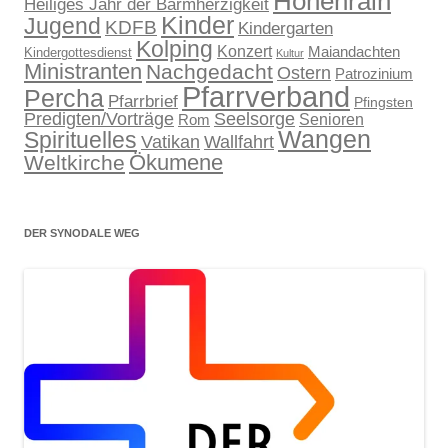
Höhenrain
Heiliges Jahr der Barmherzigkeit
Kinder
Jugend
KDFB
Kindergarten
Kolping
Konzert
Maiandachten
Kindergottesdienst
Kultur
Ministranten
Nachgedacht
Ostern
Patrozinium
Pfarrverband
Percha
Pfarrbrief
Pfingsten
Predigten/Vorträge
Seelsorge
Senioren
Rom
Wangen
Spirituelles
Wallfahrt
Vatikan
Ökumene
Weltkirche
DER SYNODALE WEG