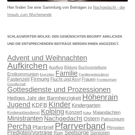
Hier finden Sie eine Sammlung von Beiträgen zu
Nachgedacht - der
Impuls zum Wochenende
SCHLAGWÖRTER-WOLKE: DEN GEWÜNSCHTEN BEGRIFF ANKLICKEN
UND DIE ENTSPRECHENDEN BEITRÄGE WERDEN IHNEN ANGEZEIGT.
Advent und Weihnachten
Aufkirchen
Ausflug
Bildung
Buchvorstellung
Familie
Erstkommunion
Exerzitien
Familiengottesdienst
Firmung
Fastenzeit
Flucht und Asyl
Frauen
Fronleichnam
Gesellschaft
Gottesdienste und Prozessionen
Höhenrain
Heiliges Jahr der Barmherzigkeit
Kinder
Jugend
KDFB
Kindergarten
Kolping
Konzert
Maiandachten
Kindergottesdienst
Kultur
Ministranten
Nachgedacht
Ostern
Patrozinium
Pfarrverband
Percha
Pfarrbrief
Pfingsten
Predigten/Vorträge
Seelsorge
Senioren
Rom