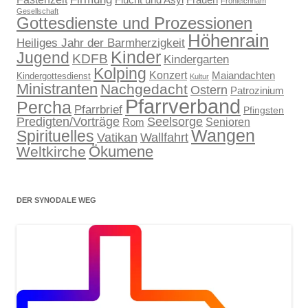
Flucht und Asyl
Frauen
Fronleichnam
Gesellschaft
Gottesdienste und Prozessionen
Höhenrain
Heiliges Jahr der Barmherzigkeit
Kinder
Jugend
KDFB
Kindergarten
Kolping
Konzert
Maiandachten
Kindergottesdienst
Kultur
Ministranten
Nachgedacht
Ostern
Patrozinium
Pfarrverband
Percha
Pfarrbrief
Pfingsten
Predigten/Vorträge
Seelsorge
Senioren
Rom
Wangen
Spirituelles
Wallfahrt
Vatikan
Ökumene
Weltkirche
DER SYNODALE WEG