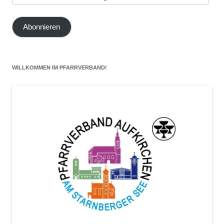
E-
Mail-
Abonnieren
Adresse
hier
eintragen
WILLKOMMEN IM PFARRVERBAND!