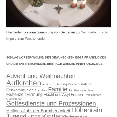
Hier finden Sie eine Sammlung von Beiträgen zu
Nachgedacht - der
Impuls zum Wochenende
SCHLAGWÖRTER-WOLKE: DEN GEWÜNSCHTEN BEGRIFF ANKLICKEN
UND DIE ENTSPRECHENDEN BEITRÄGE WERDEN IHNEN ANGEZEIGT.
Advent und Weihnachten
Aufkirchen
Ausflug
Bildung
Buchvorstellung
Familie
Erstkommunion
Exerzitien
Familiengottesdienst
Firmung
Fastenzeit
Flucht und Asyl
Frauen
Fronleichnam
Gesellschaft
Gottesdienste und Prozessionen
Höhenrain
Heiliges Jahr der Barmherzigkeit
Kinder
Jugend
KDFB
Kindergarten