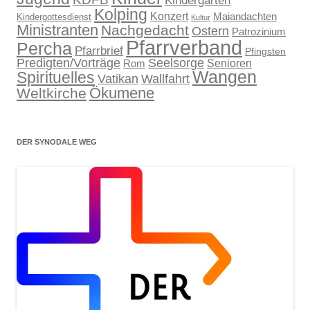
Kolping
Konzert
Maiandachten
Kindergottesdienst
Kultur
Ministranten
Nachgedacht
Ostern
Patrozinium
Pfarrverband
Percha
Pfarrbrief
Pfingsten
Predigten/Vorträge
Seelsorge
Senioren
Rom
Wangen
Spirituelles
Wallfahrt
Vatikan
Ökumene
Weltkirche
DER SYNODALE WEG