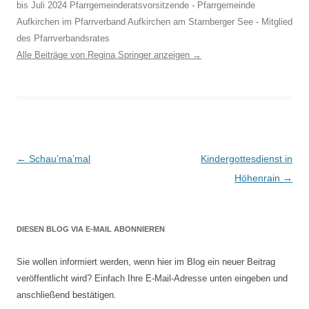
bis Juli 2024 Pfarrgemeinderatsvorsitzende - Pfarrgemeinde
Aufkirchen im Pfarrverband Aufkirchen am Starnberger See - Mitglied
des Pfarrverbandsrates
Alle Beiträge von Regina Springer anzeigen
→
Beitragsnavigation
←
Schau’ma’mal
Kindergottesdienst in
Höhenrain
→
DIESEN BLOG VIA E-MAIL ABONNIEREN
Sie wollen informiert werden, wenn hier im Blog ein neuer Beitrag
veröffentlicht wird? Einfach Ihre E-Mail-Adresse unten eingeben und
anschließend bestätigen.