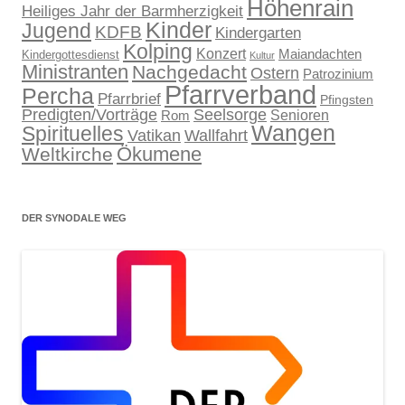
Höhenrain
Heiliges Jahr der Barmherzigkeit
Kinder
Jugend
KDFB
Kindergarten
Kolping
Konzert
Maiandachten
Kindergottesdienst
Kultur
Ministranten
Nachgedacht
Ostern
Patrozinium
Pfarrverband
Percha
Pfarrbrief
Pfingsten
Predigten/Vorträge
Seelsorge
Senioren
Rom
Wangen
Spirituelles
Wallfahrt
Vatikan
Ökumene
Weltkirche
DER SYNODALE WEG