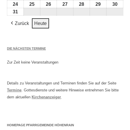
2026
2026
2026
2026
2026
2026
2026
August
August
August
August
August
August
Augu
24
24.
25
25.
26
26.
27
27.
28
28.
29
29.
30
30.
2026
2026
2026
2026
2026
2026
2026
August
August
August
August
August
August
Augu
31
31.
2026
2026
2026
2026
2026
2026
2026
August
Zurück
Heute
2026
DIE NÄCHSTEN TERMINE
Zur Zeit keine Veranstaltungen
Details zu Veranstaltungen und Terminen finden Sie auf der Seite
Termine
. Gottesdienste und weitere Hinweise entnehmen Sie bitte
dem aktuellen
Kirchenanzeiger
.
HOMEPAGE PFARRGEMEINDE HÖHENRAIN