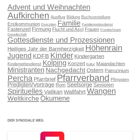
Advent und Weihnachten
Aufkirchen
Ausflug
Bildung
Buchvorstellung
Familie
Erstkommunion
Exerzitien
Familiengottesdienst
Firmung
Fastenzeit
Flucht und Asyl
Frauen
Fronleichnam
Gesellschaft
Gottesdienste und Prozessionen
Höhenrain
Heiliges Jahr der Barmherzigkeit
Kinder
Jugend
KDFB
Kindergarten
Kolping
Konzert
Maiandachten
Kindergottesdienst
Kultur
Ministranten
Nachgedacht
Ostern
Patrozinium
Pfarrverband
Percha
Pfarrbrief
Pfingsten
Predigten/Vorträge
Seelsorge
Senioren
Rom
Wangen
Spirituelles
Wallfahrt
Vatikan
Ökumene
Weltkirche
DER SYNODALE WEG