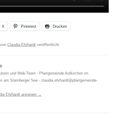
X
Pinterest
Drucken
von
Claudia Ehrhardt
veröffentlicht.
dt
Autorin und Web-Team - Pfarrgemeinde Aufkirchen im
en am Starnberger See - claudia.ehrhardt@pfarrgemeinde-
udia Ehrhardt anzeigen
→