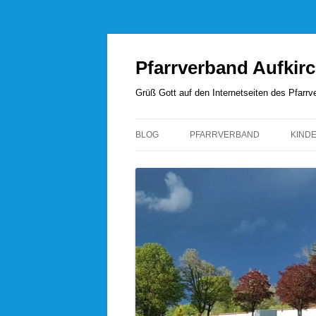
Zum
Inhalt
springen
Pfarrverband Aufkir
Grüß Gott auf den Internetseiten des Pfar
BLOG
PFARRVERBAND
KIND
UNSERE SEELSORGER
PFARRVERBANDSRAT
PFARREI AUFKIRCHEN
PFARREI HÖHENRAIN
PFARREI PERCHA
PFARREI WANGEN