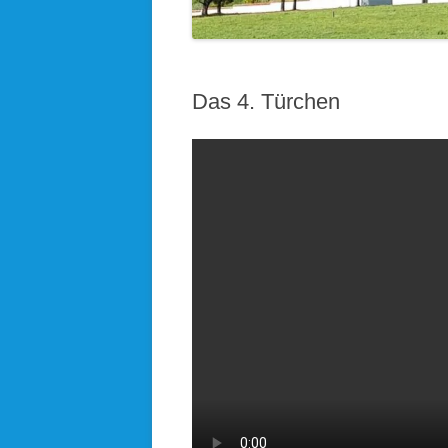
KOLPINGSFAMILIE HÖHENRAIN
KDFB AUFKIRCHEN
Das 4. Türchen
KIRCHEN UND KAPELLEN IM
PFARRVERBAND
BLICK ÜBERN KIRCHTURM