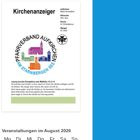
Veranstaltungen im August 2026
Mo
Montag
Di
Dienstag
Mi
Mittwoch
Do
Donnerstag
Fr
Freitag
Sa
Samstag
So
Sonntag