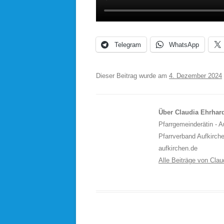
Telegram
WhatsApp
Dieser Beitrag wurde am
4. Dezember 2024
Über Claudia Ehrhar
Pfarrgemeinderätin - 
Pfarrverband Aufkirch
aufkirchen.de
Alle Beiträge von Cla