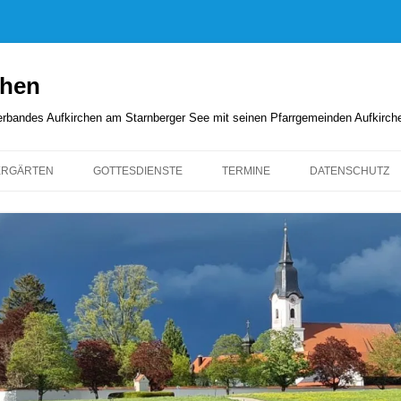
chen
rverbandes Aufkirchen am Starnberger See mit seinen Pfarrgemeinden Aufkirc
ERGÄRTEN
GOTTESDIENSTE
TERMINE
DATENSCHUTZ
GOTTESDIENSTORDNUNG
KIRCHENANZEIGER
PFARRBRIEFE