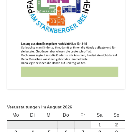
Veranstaltungen im August 2026
Mo
Montag
Di
Dienstag
Mi
Mittwoch
Do
Donnerstag
Fr
Freitag
Sa
Samstag
So
Sonnt
1
1.
2
2.