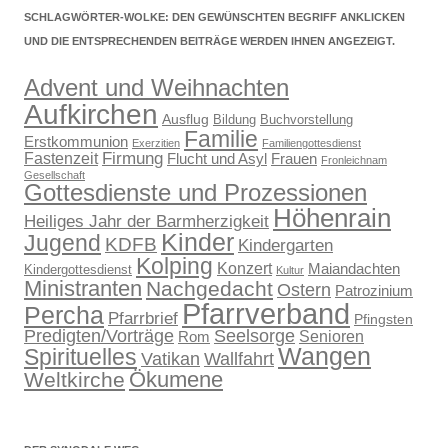
SCHLAGWÖRTER-WOLKE: DEN GEWÜNSCHTEN BEGRIFF ANKLICKEN
UND DIE ENTSPRECHENDEN BEITRÄGE WERDEN IHNEN ANGEZEIGT.
Advent und Weihnachten
Aufkirchen
Ausflug
Bildung
Buchvorstellung
Familie
Erstkommunion
Exerzitien
Familiengottesdienst
Firmung
Fastenzeit
Flucht und Asyl
Frauen
Fronleichnam
Gesellschaft
Gottesdienste und Prozessionen
Höhenrain
Heiliges Jahr der Barmherzigkeit
Kinder
Jugend
KDFB
Kindergarten
Kolping
Konzert
Maiandachten
Kindergottesdienst
Kultur
Ministranten
Nachgedacht
Ostern
Patrozinium
Pfarrverband
Percha
Pfarrbrief
Pfingsten
Predigten/Vorträge
Seelsorge
Senioren
Rom
Wangen
Spirituelles
Wallfahrt
Vatikan
Ökumene
Weltkirche