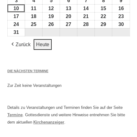
August
Augus
3
3.
4
4.
5
5.
6
6.
7
7.
8
8.
9
9.
2026
2026
August
August
August
August
August
August
Augus
10
10.
11
11.
12
12.
13
13.
14
14.
15
15.
16
16.
2026
2026
2026
2026
2026
2026
2026
August
August
August
August
August
August
Augu
17
17.
18
18.
19
19.
20
20.
21
21.
22
22.
23
23.
2026
2026
2026
2026
2026
2026
2026
August
August
August
August
August
August
Augu
24
24.
25
25.
26
26.
27
27.
28
28.
29
29.
30
30.
2026
2026
2026
2026
2026
2026
2026
August
August
August
August
August
August
Augu
31
31.
2026
2026
2026
2026
2026
2026
2026
August
Zurück
Heute
2026
DIE NÄCHSTEN TERMINE
Zur Zeit keine Veranstaltungen
Details zu Veranstaltungen und Terminen finden Sie auf der Seite
Termine
. Gottesdienste und weitere Hinweise entnehmen Sie bitte
dem aktuellen
Kirchenanzeiger
.