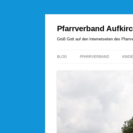
Zum
Inhalt
springen
Pfarrverband Aufkir
Grüß Gott auf den Internetseiten des Pfar
BLOG
PFARRVERBAND
KIND
UNSERE SEELSORGER
PFARRVERBANDSRAT
PFARREI AUFKIRCHEN
PFARREI HÖHENRAIN
PFARREI PERCHA
PFARREI WANGEN