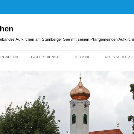
chen
rverbandes Aufkirchen am Starnberger See mit seinen Pfarrgemeinden Aufkirc
ERGÄRTEN
GOTTESDIENSTE
TERMINE
DATENSCHUTZ
GOTTESDIENSTORDNUNG
KIRCHENANZEIGER
PFARRBRIEFE