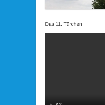
KOLPINGSFAMILIE HÖHENRAIN
KDFB AUFKIRCHEN
Das 11. Türchen
KIRCHEN UND KAPELLEN IM
PFARRVERBAND
BLICK ÜBERN KIRCHTURM