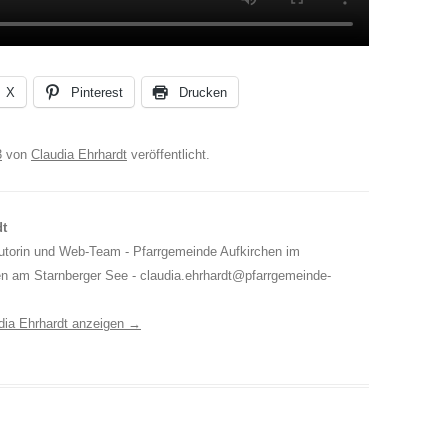
X
Pinterest
Drucken
3
von
Claudia Ehrhardt
veröffentlicht.
dt
Autorin und Web-Team - Pfarrgemeinde Aufkirchen im
en am Starnberger See - claudia.ehrhardt@pfarrgemeinde-
udia Ehrhardt anzeigen
→