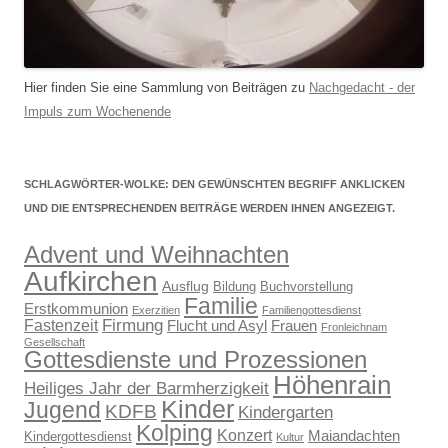
Hier finden Sie eine Sammlung von Beiträgen zu
Nachgedacht - der
Impuls zum Wochenende
SCHLAGWÖRTER-WOLKE: DEN GEWÜNSCHTEN BEGRIFF ANKLICKEN
UND DIE ENTSPRECHENDEN BEITRÄGE WERDEN IHNEN ANGEZEIGT.
Advent und Weihnachten
Aufkirchen
Ausflug
Bildung
Buchvorstellung
Familie
Erstkommunion
Exerzitien
Familiengottesdienst
Firmung
Fastenzeit
Flucht und Asyl
Frauen
Fronleichnam
Gesellschaft
Gottesdienste und Prozessionen
Höhenrain
Heiliges Jahr der Barmherzigkeit
Kinder
Jugend
KDFB
Kindergarten
Kolping
Konzert
Maiandachten
Kindergottesdienst
Kultur