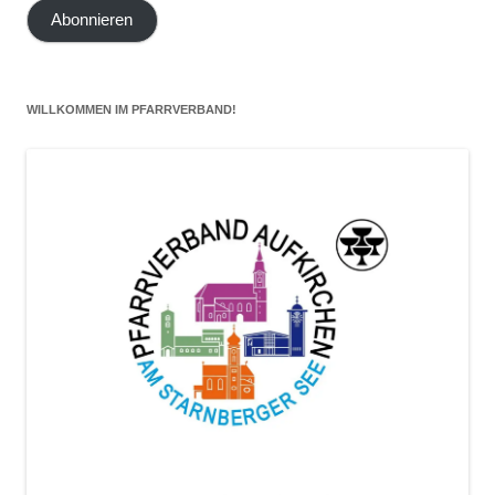
Mail-
Abonnieren
Adresse
hier
eintragen
WILLKOMMEN IM PFARRVERBAND!