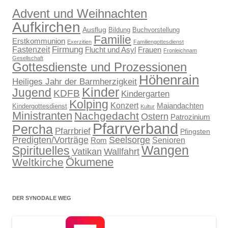
Advent und Weihnachten
Aufkirchen
Ausflug
Bildung
Buchvorstellung
Familie
Erstkommunion
Exerzitien
Familiengottesdienst
Firmung
Fastenzeit
Flucht und Asyl
Frauen
Fronleichnam
Gesellschaft
Gottesdienste und Prozessionen
Höhenrain
Heiliges Jahr der Barmherzigkeit
Kinder
Jugend
KDFB
Kindergarten
Kolping
Konzert
Maiandachten
Kindergottesdienst
Kultur
Ministranten
Nachgedacht
Ostern
Patrozinium
Pfarrverband
Percha
Pfarrbrief
Pfingsten
Predigten/Vorträge
Seelsorge
Senioren
Rom
Wangen
Spirituelles
Wallfahrt
Vatikan
Ökumene
Weltkirche
DER SYNODALE WEG