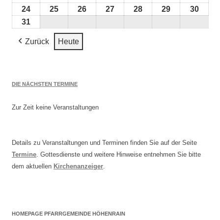
2026
2026
2026
2026
2026
2026
2026
August
August
August
August
August
August
Augu
24
24.
25
25.
26
26.
27
27.
28
28.
29
29.
30
30.
2026
2026
2026
2026
2026
2026
2026
August
August
August
August
August
August
Augu
31
31.
2026
2026
2026
2026
2026
2026
2026
August
Zurück
Heute
2026
DIE NÄCHSTEN TERMINE
Zur Zeit keine Veranstaltungen
Details zu Veranstaltungen und Terminen finden Sie auf der Seite
Termine
. Gottesdienste und weitere Hinweise entnehmen Sie bitte
dem aktuellen
Kirchenanzeiger
.
HOMEPAGE PFARRGEMEINDE HÖHENRAIN