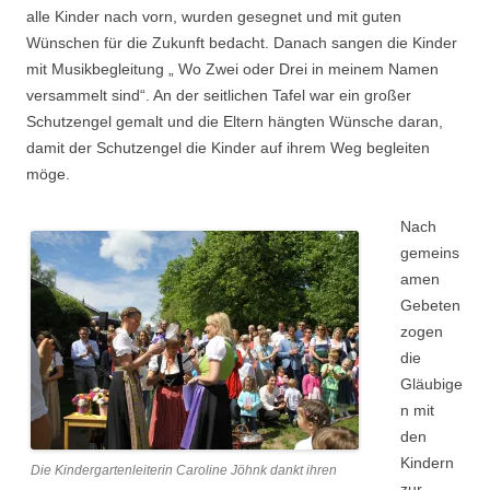
alle Kinder nach vorn, wurden gesegnet und mit guten
Wünschen für die Zukunft bedacht. Danach
sangen die Kinder
mit Musikbegleitung „ Wo Zwei oder Drei in meinem Namen
versammelt sind“. An der seitlichen Tafel war ein großer
Schutzengel gemalt und die Eltern hängten Wünsche daran,
damit der Schutzengel die Kinder auf ihrem Weg begleiten
möge.
Nach
gemeins
amen
Gebeten
zogen
die
Gläubige
n mit
den
Kindern
Die Kindergartenleiterin Caroline Jöhnk dankt ihren
zur