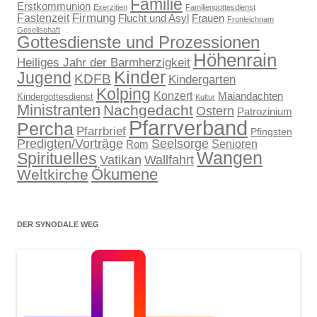
Familie
Erstkommunion
Exerzitien
Familiengottesdienst
Firmung
Fastenzeit
Flucht und Asyl
Frauen
Fronleichnam
Gesellschaft
Gottesdienste und Prozessionen
Höhenrain
Heiliges Jahr der Barmherzigkeit
Kinder
Jugend
KDFB
Kindergarten
Kolping
Konzert
Maiandachten
Kindergottesdienst
Kultur
Ministranten
Nachgedacht
Ostern
Patrozinium
Pfarrverband
Percha
Pfarrbrief
Pfingsten
Predigten/Vorträge
Seelsorge
Senioren
Rom
Wangen
Spirituelles
Wallfahrt
Vatikan
Ökumene
Weltkirche
DER SYNODALE WEG