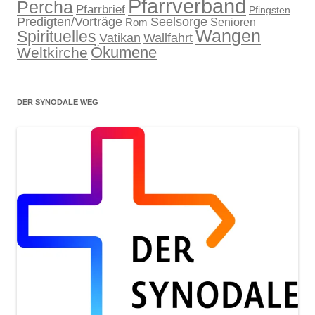
Pfarrverband
Percha
Pfarrbrief
Pfingsten
Predigten/Vorträge
Seelsorge
Senioren
Rom
Wangen
Spirituelles
Wallfahrt
Vatikan
Ökumene
Weltkirche
DER SYNODALE WEG