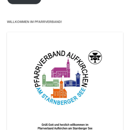
Adresse
hier
eintragen
WILLKOMMEN IM PFARRVERBAND!