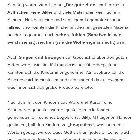
Sonntag waren zum Thema
„Der gute Hirte“
im Pfarrheim
Aufkirchen viele Bilder und viele Materialien wie Tüchern,
Steinen, Holzbausteine und sonstigem Legematerial sehr
hilfreich; so konnten die Kinder mit dem eingesetzten Material
bei der Legearbeit auch
sehen
,
fühlen (Schafwolle, wie
weich sie ist)
,
riechen (wie die Wolle eigens riecht)
usw.
Auch
Singen und Bewegen
zur Geschichte über den guten
Hirten waren wichtig. Mit musikalischer Zitherbegleitung
konnten sich die Kinder in angenehmer Atmosphäre auf die
Bibelgeschichte einstellen und sich singend dazu bewegen,
was ihnen sichtlich große Freude bereitete.
Nachdem mit den Kindern aus Wolle und Karton eine
Schafherde gebastelt wurde, gestalteten alle Kinder
gemeinsam ein schönes Legebild (s. Bild). Mit eigenen Händen
gestalten, half den Kindern zu
„be-greifen“
, was ihnen mit
Worten gesagt wurde. Dass Gott sich um jedes einzelne, auch
um „verlorene Schäfchen“, kümmert, bekamen die kleinen