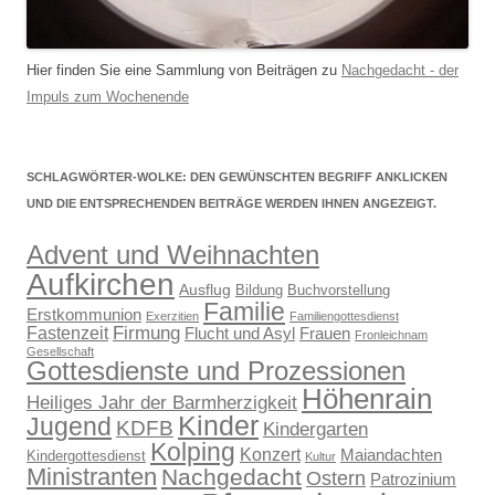
Hier finden Sie eine Sammlung von Beiträgen zu
Nachgedacht - der
Impuls zum Wochenende
SCHLAGWÖRTER-WOLKE: DEN GEWÜNSCHTEN BEGRIFF ANKLICKEN
UND DIE ENTSPRECHENDEN BEITRÄGE WERDEN IHNEN ANGEZEIGT.
Advent und Weihnachten
Aufkirchen
Ausflug
Bildung
Buchvorstellung
Familie
Erstkommunion
Exerzitien
Familiengottesdienst
Firmung
Fastenzeit
Flucht und Asyl
Frauen
Fronleichnam
Gesellschaft
Gottesdienste und Prozessionen
Höhenrain
Heiliges Jahr der Barmherzigkeit
Kinder
Jugend
KDFB
Kindergarten
Kolping
Konzert
Maiandachten
Kindergottesdienst
Kultur
Ministranten
Nachgedacht
Ostern
Patrozinium