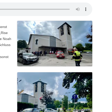
ienst
„Rise
he Noah
Schluss
sonst