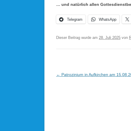
… und natürlich allen Gottesdienstb
Telegram
WhatsApp
Dieser Beitrag wurde am
28. Juli 2025
von
R
Beitragsnavigation
←
Patrozinium in Aufkirchen am 15.08.