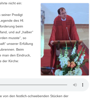
hrte nicht ein:
 seiner Predigt
Legende des Hl.
sforderung beim
and, und auf „halber“
erden musste“, so
aft“ unserer Erfüllung
zubrennen. Beim
te man den Eindruck,
e der Kirche:
e von den festlich-schwebenden Stücken der