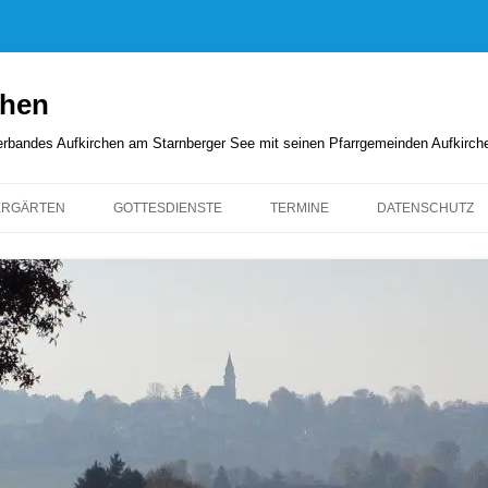
chen
rverbandes Aufkirchen am Starnberger See mit seinen Pfarrgemeinden Aufkirc
ERGÄRTEN
GOTTESDIENSTE
TERMINE
DATENSCHUTZ
GOTTESDIENSTORDNUNG
KIRCHENANZEIGER
PFARRBRIEFE