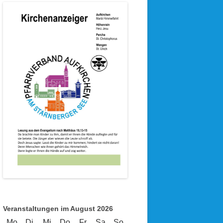
Veranstaltungen im August 2026
Mo
Montag
Di
Dienstag
Mi
Mittwoch
Do
Donnerstag
Fr
Freitag
Sa
Samstag
So
Sonntag