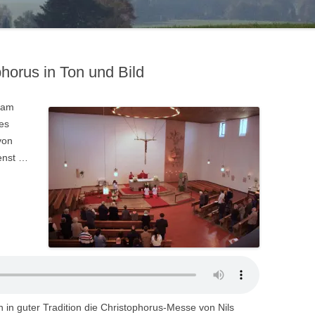
phorus in Ton und Bild
 am
es
von
ienst …
 in guter Tradition die Christophorus-Messe von Nils