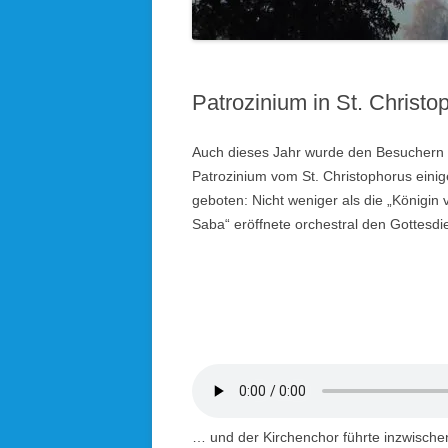
KOLPINGSFAMILIE HÖHENRAIN
KDFB AUFKIRCHEN
Patrozinium in St. Christo
KIRCHEN UND KAPELLEN IM
PFARRVERBAND
Auch dieses Jahr wurde den Besuchern
Patrozinium vom St. Christophorus einig
BLICK ÜBERN KIRCHTURM
geboten: Nicht weniger als die „Königin 
Saba“ eröffnete orchestral den Gottesd
… und der Kirchenchor führte inzwischen