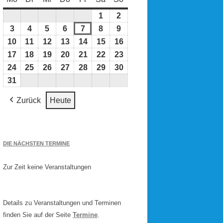
1
1.
2
2.
August
August
3
3.
4
4.
5
5.
6
6.
7
7.
8
8.
9
9.
2026
2026
August
August
August
August
August
August
August
10
10.
11
11.
12
12.
13
13.
14
14.
15
15.
16
16.
2026
2026
2026
2026
2026
2026
2026
August
August
August
August
August
August
August
17
17.
18
18.
19
19.
20
20.
21
21.
22
22.
23
23.
2026
2026
2026
2026
2026
2026
2026
August
August
August
August
August
August
August
24
24.
25
25.
26
26.
27
27.
28
28.
29
29.
30
30.
2026
2026
2026
2026
2026
2026
2026
August
August
August
August
August
August
August
31
31.
2026
2026
2026
2026
2026
2026
2026
August
Zurück
Heute
2026
DIE NÄCHSTEN TERMINE
Zur Zeit keine Veranstaltungen
Details zu Veranstaltungen und Terminen
finden Sie auf der Seite
Termine
.