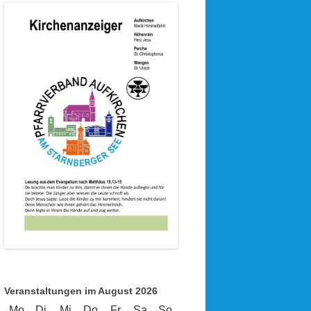
Veranstaltungen im August 2026
Mo
Montag
Di
Dienstag
Mi
Mittwoch
Do
Donnerstag
Fr
Freitag
Sa
Samstag
So
Sonntag