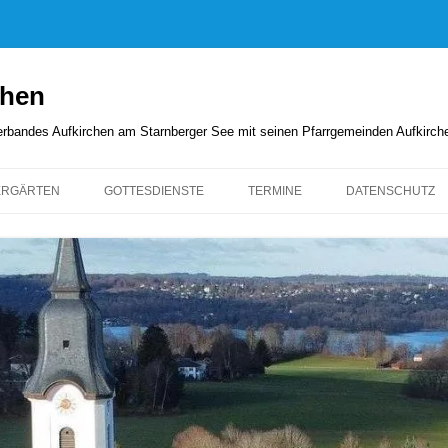
chen
rverbandes Aufkirchen am Starnberger See mit seinen Pfarrgemeinden Aufkirc
ERGÄRTEN
GOTTESDIENSTE
TERMINE
DATENSCHUTZ
GOTTESDIENSTORDNUNG
KIRCHENANZEIGER
PFARRBRIEFE