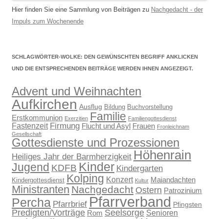
Hier finden Sie eine Sammlung von Beiträgen zu
Nachgedacht - der
Impuls zum Wochenende
SCHLAGWÖRTER-WOLKE: DEN GEWÜNSCHTEN BEGRIFF ANKLICKEN
UND DIE ENTSPRECHENDEN BEITRÄGE WERDEN IHNEN ANGEZEIGT.
Advent und Weihnachten
Aufkirchen
Ausflug
Bildung
Buchvorstellung
Familie
Erstkommunion
Exerzitien
Familiengottesdienst
Firmung
Fastenzeit
Flucht und Asyl
Frauen
Fronleichnam
Gesellschaft
Gottesdienste und Prozessionen
Höhenrain
Heiliges Jahr der Barmherzigkeit
Kinder
Jugend
KDFB
Kindergarten
Kolping
Konzert
Maiandachten
Kindergottesdienst
Kultur
Ministranten
Nachgedacht
Ostern
Patrozinium
Pfarrverband
Percha
Pfarrbrief
Pfingsten
Predigten/Vorträge
Seelsorge
Senioren
Rom