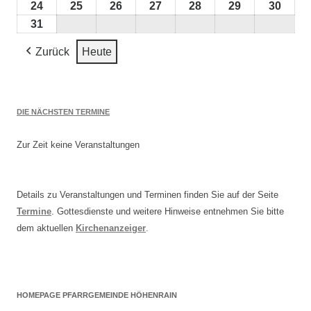
2026
2026
2026
2026
2026
2026
2026
August
August
August
August
August
August
Augu
24
24.
25
25.
26
26.
27
27.
28
28.
29
29.
30
30.
2026
2026
2026
2026
2026
2026
2026
August
August
August
August
August
August
Augu
31
31.
2026
2026
2026
2026
2026
2026
2026
August
Zurück
Heute
2026
DIE NÄCHSTEN TERMINE
Zur Zeit keine Veranstaltungen
Details zu Veranstaltungen und Terminen finden Sie auf der Seite
Termine
. Gottesdienste und weitere Hinweise entnehmen Sie bitte
dem aktuellen
Kirchenanzeiger
.
HOMEPAGE PFARRGEMEINDE HÖHENRAIN