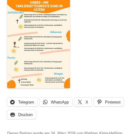
Telegram
WhatsApp
X
Pinterest
Drucken
Dieser Beitrag wurde am
24. März 2026
von
Mathias Klein-Heßling