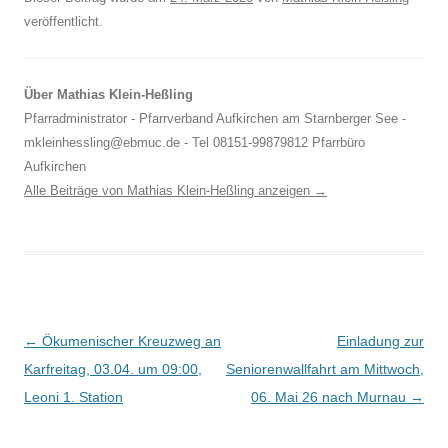
veröffentlicht.
Über Mathias Klein-Heßling
Pfarradministrator - Pfarrverband Aufkirchen am Starnberger See -
mkleinhessling@ebmuc.de - Tel 08151-99879812 Pfarrbüro
Aufkirchen
Alle Beiträge von Mathias Klein-Heßling anzeigen
→
Beitragsnavigation
←
Ökumenischer Kreuzweg an
Einladung zur
Karfreitag, 03.04. um 09:00,
Seniorenwallfahrt am Mittwoch,
Leoni 1. Station
06. Mai 26 nach Murnau
→