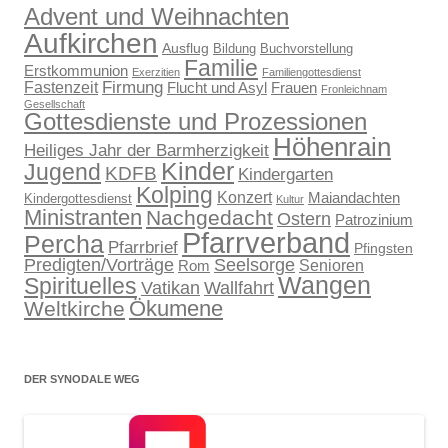
Advent und Weihnachten
Aufkirchen
Ausflug
Bildung
Buchvorstellung
Familie
Erstkommunion
Exerzitien
Familiengottesdienst
Firmung
Fastenzeit
Flucht und Asyl
Frauen
Fronleichnam
Gesellschaft
Gottesdienste und Prozessionen
Höhenrain
Heiliges Jahr der Barmherzigkeit
Kinder
Jugend
KDFB
Kindergarten
Kolping
Konzert
Maiandachten
Kindergottesdienst
Kultur
Ministranten
Nachgedacht
Ostern
Patrozinium
Pfarrverband
Percha
Pfarrbrief
Pfingsten
Predigten/Vorträge
Seelsorge
Senioren
Rom
Wangen
Spirituelles
Wallfahrt
Vatikan
Ökumene
Weltkirche
DER SYNODALE WEG