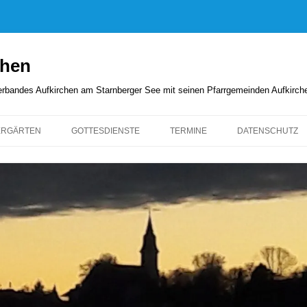
chen
rverbandes Aufkirchen am Starnberger See mit seinen Pfarrgemeinden Aufkirc
ERGÄRTEN
GOTTESDIENSTE
TERMINE
DATENSCHUTZ
GOTTESDIENSTORDNUNG
KIRCHENANZEIGER
PFARRBRIEFE