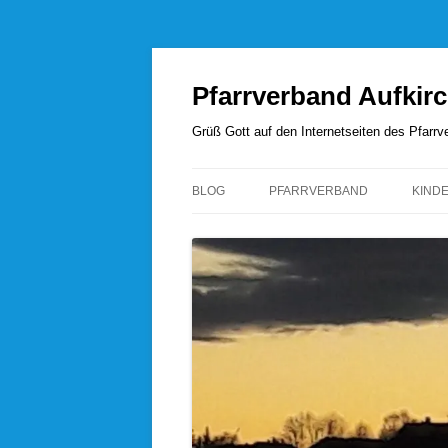
Zum
Inhalt
springen
Pfarrverband Aufkir
Grüß Gott auf den Internetseiten des Pfar
BLOG
PFARRVERBAND
KIND
UNSERE SEELSORGER
PFARRVERBANDSRAT
PFARREI AUFKIRCHEN
PFARREI HÖHENRAIN
PFARREI PERCHA
PFARREI WANGEN