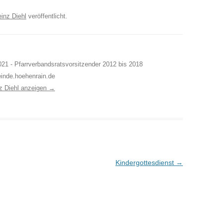
inz Diehl
veröffentlicht.
21 - Pfarrverbandsratsvorsitzender 2012 bis 2018
inde.hoehenrain.de
nz Diehl anzeigen
→
Kindergottesdienst
→