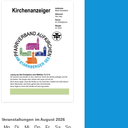
Veranstaltungen im August 2026
Mo
Montag
Di
Dienstag
Mi
Mittwoch
Do
Donnerstag
Fr
Freitag
Sa
Samstag
So
Sonntag