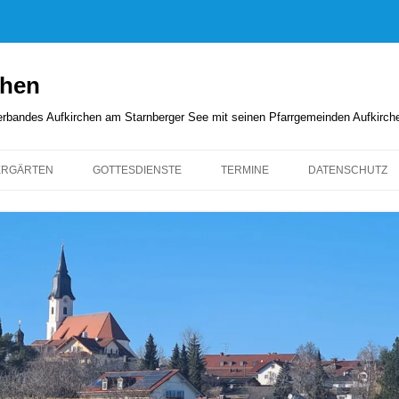
chen
rverbandes Aufkirchen am Starnberger See mit seinen Pfarrgemeinden Aufkirc
ERGÄRTEN
GOTTESDIENSTE
TERMINE
DATENSCHUTZ
GOTTESDIENSTORDNUNG
KIRCHENANZEIGER
PFARRBRIEFE