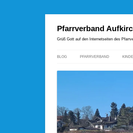
Zum
Inhalt
springen
Pfarrverband Aufkir
Grüß Gott auf den Internetseiten des Pfar
BLOG
PFARRVERBAND
KIND
UNSERE SEELSORGER
PFARRVERBANDSRAT
PFARREI AUFKIRCHEN
PFARREI HÖHENRAIN
PFARREI PERCHA
PFARREI WANGEN