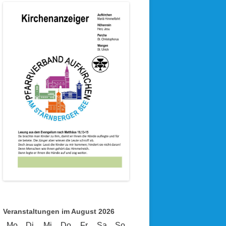
Veranstaltungen im August 2026
Mo
Montag
Di
Dienstag
Mi
Mittwoch
Do
Donnerstag
Fr
Freitag
Sa
Samstag
So
Sonntag