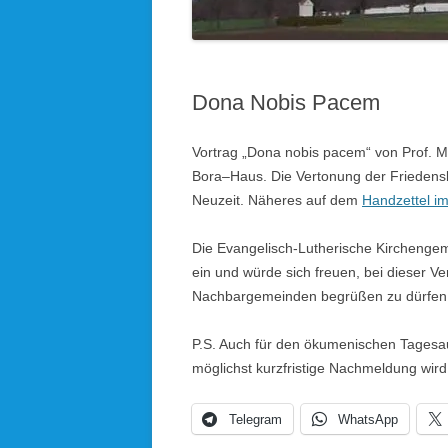
KOLPINGSFAMILIE HÖHENRAIN
KDFB AUFKIRCHEN
Dona Nobis Pacem
KIRCHEN UND KAPELLEN IM
PFARRVERBAND
Vortrag „Dona nobis pacem“ von Prof. 
Bora–Haus. Die Vertonung der Friedensbi
BLICK ÜBERN KIRCHTURM
Neuzeit. Näheres auf dem
Handzettel i
Die Evangelisch-Lutherische Kirchengem
ein und würde sich freuen, bei dieser V
Nachbargemeinden begrüßen zu dürfen. E
P.S. Auch für den ökumenischen Tagesaus
möglichst kurzfristige Nachmeldung wird
Telegram
WhatsApp