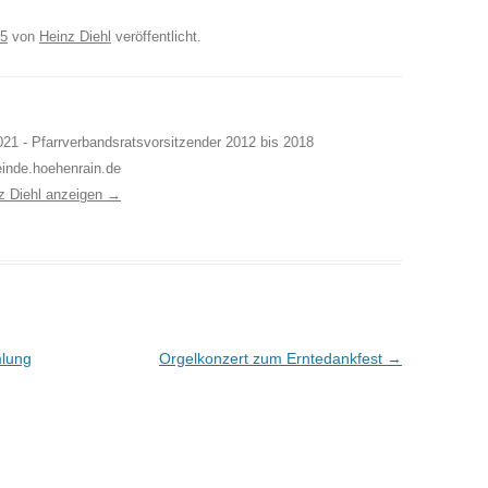
15
von
Heinz Diehl
veröffentlicht.
21 - Pfarrverbandsratsvorsitzender 2012 bis 2018
inde.hoehenrain.de
nz Diehl anzeigen
→
mlung
Orgelkonzert zum Erntedankfest
→