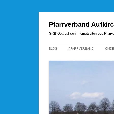
Zum
Inhalt
springen
Pfarrverband Aufkir
Grüß Gott auf den Internetseiten des Pfar
BLOG
PFARRVERBAND
KIND
UNSERE SEELSORGER
PFARRVERBANDSRAT
PFARREI AUFKIRCHEN
PFARREI HÖHENRAIN
PFARREI PERCHA
PFARREI WANGEN