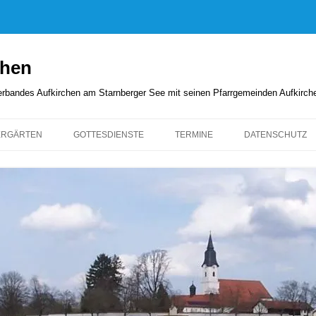
chen
rverbandes Aufkirchen am Starnberger See mit seinen Pfarrgemeinden Aufkirc
ERGÄRTEN
GOTTESDIENSTE
TERMINE
DATENSCHUTZ
GOTTESDIENSTORDNUNG
KIRCHENANZEIGER
PFARRBRIEFE