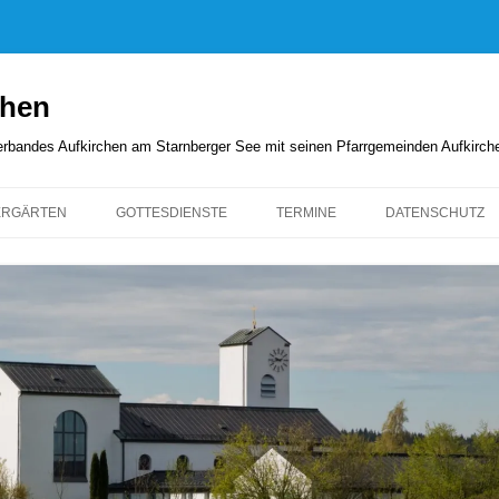
chen
rverbandes Aufkirchen am Starnberger See mit seinen Pfarrgemeinden Aufkirc
ERGÄRTEN
GOTTESDIENSTE
TERMINE
DATENSCHUTZ
GOTTESDIENSTORDNUNG
KIRCHENANZEIGER
PFARRBRIEFE