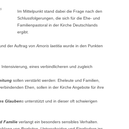
as
Im Mittelpunkt stand dabei die Frage nach den
Schlussfolgerungen, die sich für die Ehe- und
Familienpastoral in der Kirche Deutschlands
ergibt.
und der Auftrag von
Amoris laetitia
wurde in den Punkten
 Intensivierung, eines verbindlicheren und zugleich
eitung
sollen verstärkt werden: Eheleute und Familien,
erbindenden Ehen, sollen in der Kirche Angebote für ihre
des Glauben
s
unterstützt und in dieser oft schwierigen
d Familie
verlangt ein besonders sensibles Verhalten.
eiklang von
Begleiten, Unterscheiden
und
Eingliedern
ins