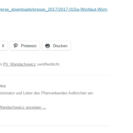
/diverse_downloads/presse_2017/2017-015a-Wortlaut-Wort-
X
Pinterest
Drucken
on
Pfr. Wandachowicz
veröffentlicht.
icz
inistrator und Leiter des Pfarrverbandes Aufkirchen am
. Wandachowicz anzeigen
→