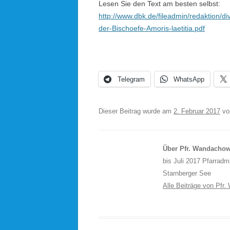
Lesen Sie den Text am besten selbst:
http://www.dbk.de/fileadmin/redaktion
der-Bischoefe-Amoris-laetitia.pdf
Telegram
WhatsApp
Dieser Beitrag wurde am
2. Februar 2017
v
Über Pfr. Wandachow
bis Juli 2017 Pfarradm
Starnberger See
Alle Beiträge von Pfr