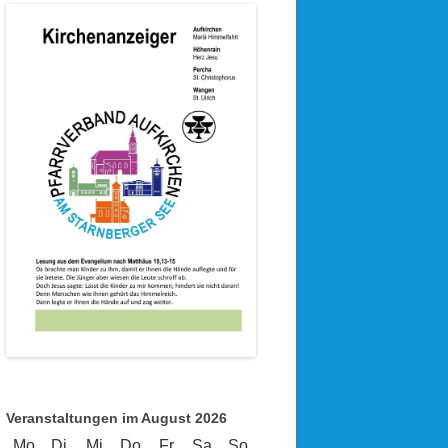
Veranstaltungen im August 2026
Mo
Montag
Di
Dienstag
Mi
Mittwoch
Do
Donnerstag
Fr
Freitag
Sa
Samstag
So
Sonntag