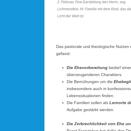
2. Februar, Fest Darstellung des Herrn, sog.
Lichmessfest, Hl. Familie mit dem Kind, das d
Licht der Welt ist.
Das pastorale und theologische Nutzen 
gefasst:
Die Ehevorbereitung
bedarf einer
überzeugenderen Charakters.
Die Bemühungen um die
Ehebegl
insbesondere auch in konfessionsv
Lebenssituationen finden.
Die Familien sollen als
Lernorte 
Aufgabe gestärkt werden.
Die Zerbrechlichkeit von Ehe un
Papst Franziskus hat dafür den Dr