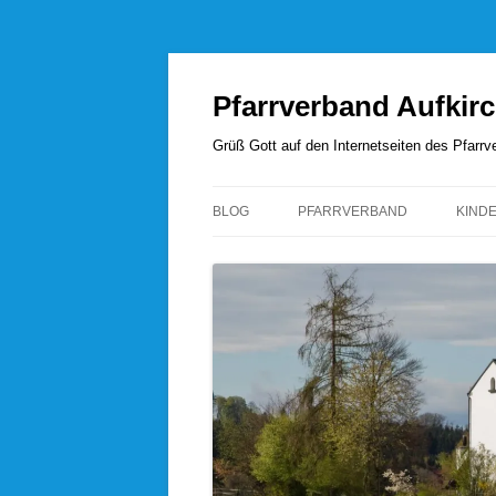
Zum
Inhalt
springen
Pfarrverband Aufkir
Grüß Gott auf den Internetseiten des Pfar
BLOG
PFARRVERBAND
KIND
UNSERE SEELSORGER
PFARRVERBANDSRAT
PFARREI AUFKIRCHEN
PFARREI HÖHENRAIN
PFARREI PERCHA
PFARREI WANGEN