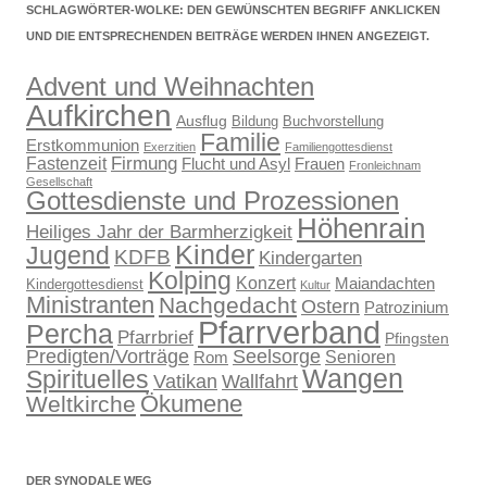
SCHLAGWÖRTER-WOLKE: DEN GEWÜNSCHTEN BEGRIFF ANKLICKEN
UND DIE ENTSPRECHENDEN BEITRÄGE WERDEN IHNEN ANGEZEIGT.
Advent und Weihnachten
Aufkirchen
Ausflug
Bildung
Buchvorstellung
Familie
Erstkommunion
Exerzitien
Familiengottesdienst
Firmung
Fastenzeit
Flucht und Asyl
Frauen
Fronleichnam
Gesellschaft
Gottesdienste und Prozessionen
Höhenrain
Heiliges Jahr der Barmherzigkeit
Kinder
Jugend
KDFB
Kindergarten
Kolping
Konzert
Maiandachten
Kindergottesdienst
Kultur
Ministranten
Nachgedacht
Ostern
Patrozinium
Pfarrverband
Percha
Pfarrbrief
Pfingsten
Predigten/Vorträge
Seelsorge
Senioren
Rom
Wangen
Spirituelles
Wallfahrt
Vatikan
Ökumene
Weltkirche
DER SYNODALE WEG