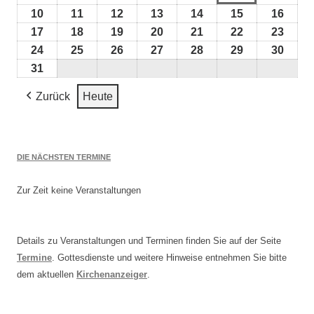
2026
2026
August
August
August
August
August
August
Augus
10
10.
11
11.
12
12.
13
13.
14
14.
15
15.
16
16.
2026
2026
2026
2026
2026
2026
2026
August
August
August
August
August
August
Augu
17
17.
18
18.
19
19.
20
20.
21
21.
22
22.
23
23.
2026
2026
2026
2026
2026
2026
2026
August
August
August
August
August
August
Augu
24
24.
25
25.
26
26.
27
27.
28
28.
29
29.
30
30.
2026
2026
2026
2026
2026
2026
2026
August
August
August
August
August
August
Augu
31
31.
2026
2026
2026
2026
2026
2026
2026
August
Zurück
Heute
2026
DIE NÄCHSTEN TERMINE
Zur Zeit keine Veranstaltungen
Details zu Veranstaltungen und Terminen finden Sie auf der Seite
Termine
. Gottesdienste und weitere Hinweise entnehmen Sie bitte
dem aktuellen
Kirchenanzeiger
.