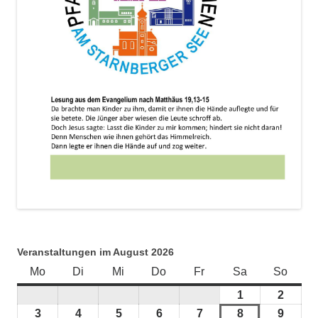
Veranstaltungen im August 2026
Mo
Montag
Di
Dienstag
Mi
Mittwoch
Do
Donnerstag
Fr
Freitag
Sa
Samstag
So
Sonnt
1
1.
2
2.
August
Augus
3
3.
4
4.
5
5.
6
6.
7
7.
8
8.
9
9.