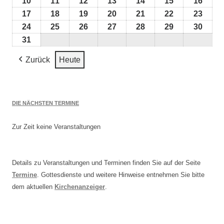
August
August
August
August
August
August
Augus
10
10.
11
11.
12
12.
13
13.
14
14.
15
15.
16
16.
2026
2026
2026
2026
2026
2026
2026
August
August
August
August
August
August
Augu
17
17.
18
18.
19
19.
20
20.
21
21.
22
22.
23
23.
2026
2026
2026
2026
2026
2026
2026
August
August
August
August
August
August
Augu
24
24.
25
25.
26
26.
27
27.
28
28.
29
29.
30
30.
2026
2026
2026
2026
2026
2026
2026
August
August
August
August
August
August
Augu
31
31.
2026
2026
2026
2026
2026
2026
2026
August
Zurück
Heute
2026
DIE NÄCHSTEN TERMINE
Zur Zeit keine Veranstaltungen
Details zu Veranstaltungen und Terminen finden Sie auf der Seite
Termine
. Gottesdienste und weitere Hinweise entnehmen Sie bitte
dem aktuellen
Kirchenanzeiger
.