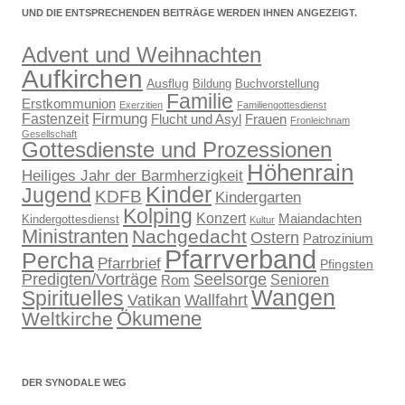
UND DIE ENTSPRECHENDEN BEITRÄGE WERDEN IHNEN ANGEZEIGT.
Advent und Weihnachten
Aufkirchen
Ausflug
Bildung
Buchvorstellung
Familie
Erstkommunion
Exerzitien
Familiengottesdienst
Firmung
Fastenzeit
Flucht und Asyl
Frauen
Fronleichnam
Gesellschaft
Gottesdienste und Prozessionen
Höhenrain
Heiliges Jahr der Barmherzigkeit
Kinder
Jugend
KDFB
Kindergarten
Kolping
Konzert
Maiandachten
Kindergottesdienst
Kultur
Ministranten
Nachgedacht
Ostern
Patrozinium
Pfarrverband
Percha
Pfarrbrief
Pfingsten
Predigten/Vorträge
Seelsorge
Senioren
Rom
Wangen
Spirituelles
Wallfahrt
Vatikan
Ökumene
Weltkirche
DER SYNODALE WEG