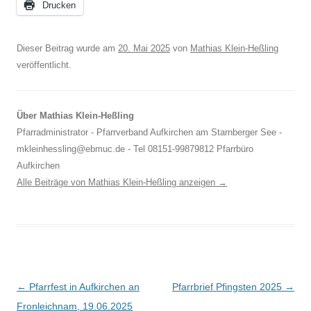
Drucken
Dieser Beitrag wurde am
20. Mai 2025
von
Mathias Klein-Heßling
veröffentlicht.
Über Mathias Klein-Heßling
Pfarradministrator - Pfarrverband Aufkirchen am Starnberger See -
mkleinhessling@ebmuc.de - Tel 08151-99879812 Pfarrbüro
Aufkirchen
Alle Beiträge von Mathias Klein-Heßling anzeigen
→
Beitragsnavigation
←
Pfarrfest in Aufkirchen an
Pfarrbrief Pfingsten 2025
→
Fronleichnam, 19.06.2025