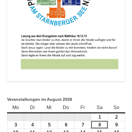
Veranstaltungen im August 2026
Mo
Montag
Di
Dienstag
Mi
Mittwoch
Do
Donnerstag
Fr
Freitag
Sa
Samstag
So
Sonnt
1
1.
2
2.
August
Augus
3
3.
4
4.
5
5.
6
6.
7
7.
8
8.
9
9.
2026
2026