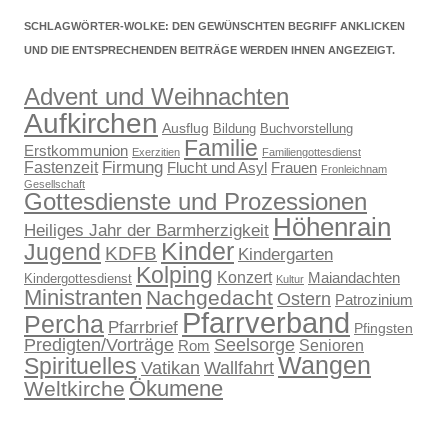
SCHLAGWÖRTER-WOLKE: DEN GEWÜNSCHTEN BEGRIFF ANKLICKEN
UND DIE ENTSPRECHENDEN BEITRÄGE WERDEN IHNEN ANGEZEIGT.
Advent und Weihnachten
Aufkirchen
Ausflug
Bildung
Buchvorstellung
Familie
Erstkommunion
Exerzitien
Familiengottesdienst
Firmung
Fastenzeit
Flucht und Asyl
Frauen
Fronleichnam
Gesellschaft
Gottesdienste und Prozessionen
Höhenrain
Heiliges Jahr der Barmherzigkeit
Kinder
Jugend
KDFB
Kindergarten
Kolping
Konzert
Maiandachten
Kindergottesdienst
Kultur
Ministranten
Nachgedacht
Ostern
Patrozinium
Pfarrverband
Percha
Pfarrbrief
Pfingsten
Predigten/Vorträge
Seelsorge
Senioren
Rom
Wangen
Spirituelles
Wallfahrt
Vatikan
Ökumene
Weltkirche