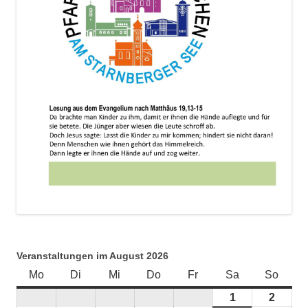
Veranstaltungen im August 2026
Mo
Montag
Di
Dienstag
Mi
Mittwoch
Do
Donnerstag
Fr
Freitag
Sa
Samstag
So
Sonnt
1
1.
2
2.