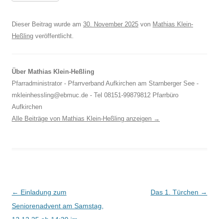
Dieser Beitrag wurde am
30. November 2025
von
Mathias Klein-
Heßling
veröffentlicht.
Über Mathias Klein-Heßling
Pfarradministrator - Pfarrverband Aufkirchen am Starnberger See -
mkleinhessling@ebmuc.de - Tel 08151-99879812 Pfarrbüro
Aufkirchen
Alle Beiträge von Mathias Klein-Heßling anzeigen
→
Beitragsnavigation
←
Einladung zum
Das 1. Türchen
→
Seniorenadvent am Samstag,