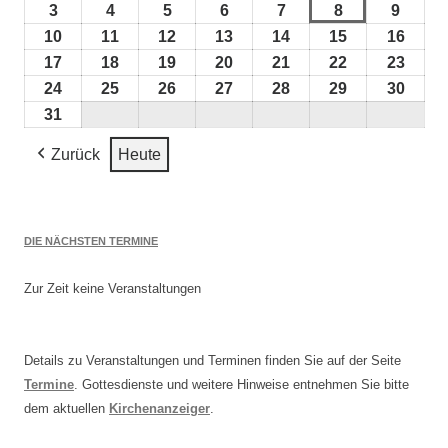
August
Augus
3
3.
4
4.
5
5.
6
6.
7
7.
8
8.
9
9.
2026
2026
August
August
August
August
August
August
Augus
10
10.
11
11.
12
12.
13
13.
14
14.
15
15.
16
16.
2026
2026
2026
2026
2026
2026
2026
August
August
August
August
August
August
Augu
17
17.
18
18.
19
19.
20
20.
21
21.
22
22.
23
23.
2026
2026
2026
2026
2026
2026
2026
August
August
August
August
August
August
Augu
24
24.
25
25.
26
26.
27
27.
28
28.
29
29.
30
30.
2026
2026
2026
2026
2026
2026
2026
August
August
August
August
August
August
Augu
31
31.
2026
2026
2026
2026
2026
2026
2026
August
Zurück
Heute
2026
DIE NÄCHSTEN TERMINE
Zur Zeit keine Veranstaltungen
Details zu Veranstaltungen und Terminen finden Sie auf der Seite
Termine
. Gottesdienste und weitere Hinweise entnehmen Sie bitte
dem aktuellen
Kirchenanzeiger
.