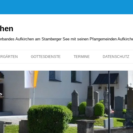
chen
rverbandes Aufkirchen am Starnberger See mit seinen Pfarrgemeinden Aufkirc
ERGÄRTEN
GOTTESDIENSTE
TERMINE
DATENSCHUTZ
GOTTESDIENSTORDNUNG
KIRCHENANZEIGER
PFARRBRIEFE