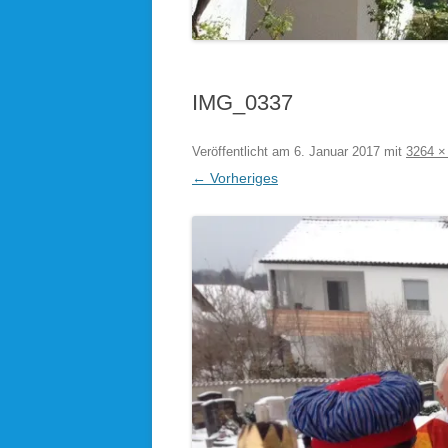
KOLPINGSFAMILIE HÖHENRAIN
KDFB AUFKIRCHEN
IMG_0337
KIRCHEN UND KAPELLEN IM
PFARRVERBAND
Veröffentlicht am
6. Januar 2017
mit
3264 ×
← Vorheriges
BLICK ÜBERN KIRCHTURM