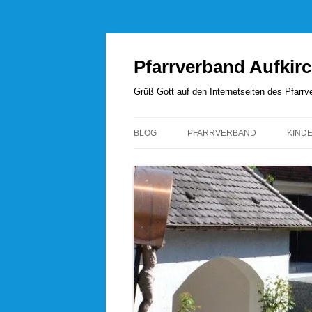
Zum
Inhalt
springen
Pfarrverband Aufkir
Grüß Gott auf den Internetseiten des Pfar
BLOG
PFARRVERBAND
KIND
UNSERE SEELSORGER
PFARRVERBANDSRAT
PFARREI AUFKIRCHEN
PFARREI HÖHENRAIN
PFARREI PERCHA
PFARREI WANGEN