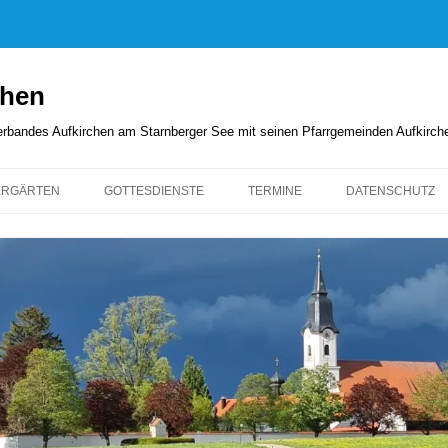
chen
rverbandes Aufkirchen am Starnberger See mit seinen Pfarrgemeinden Aufkirc
ERGÄRTEN
GOTTESDIENSTE
TERMINE
DATENSCHUTZ
GOTTESDIENSTORDNUNG
KIRCHENANZEIGER
PFARRBRIEFE