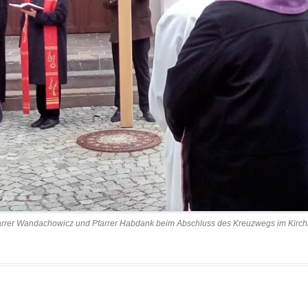
arrer Wandachowicz und Pfarrer Habdank beim Abschluss des Kreuzwegs im Kirch