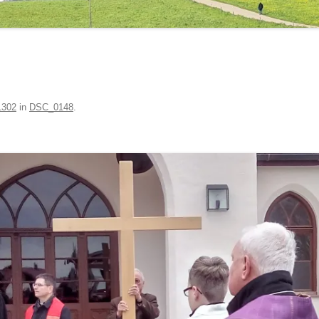
1302
in
DSC_0148
.