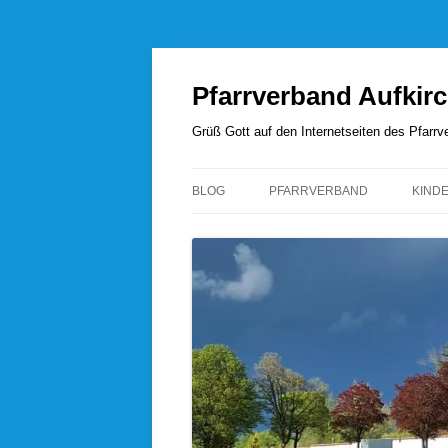
Zum
Inhalt
springen
Pfarrverband Aufkir
Grüß Gott auf den Internetseiten des Pfar
BLOG
PFARRVERBAND
KIND
UNSERE SEELSORGER
PFARRVERBANDSRAT
PFARREI AUFKIRCHEN
PFARREI HÖHENRAIN
PFARREI PERCHA
PFARREI WANGEN