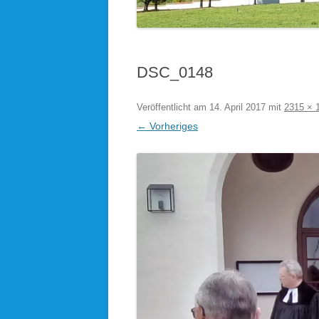
KOLPINGSFAMILIE HÖHENRAIN
KDFB AUFKIRCHEN
DSC_0148
KIRCHEN UND KAPELLEN IM
PFARRVERBAND
Veröffentlicht am
14. April 2017
mit
2315 × 
← Vorheriges
BLICK ÜBERN KIRCHTURM