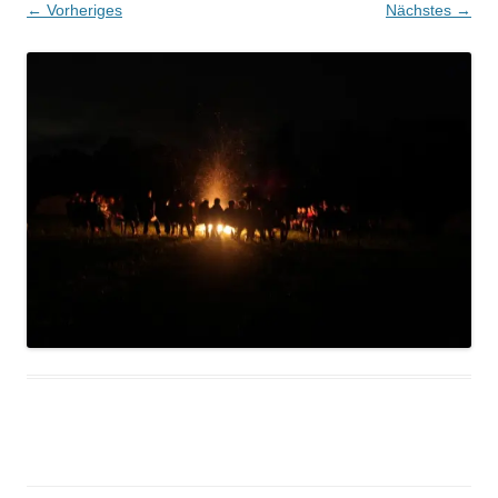
← Vorheriges
Nächstes →